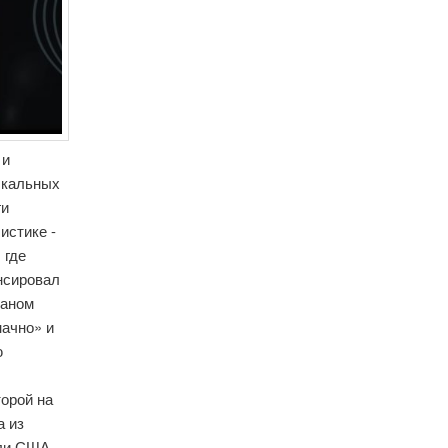
 и
ыкальных
ги
истике -
 где
нсировал
маном
начно» и
ю
торой на
а из
или США.