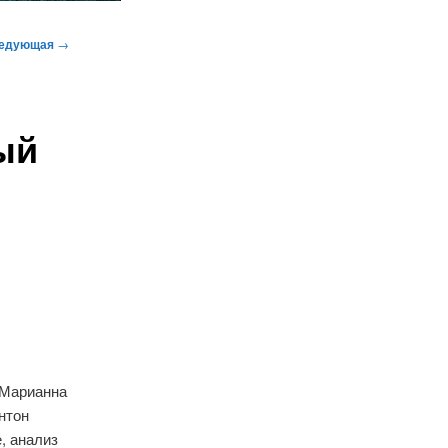
едующая
→
ый
 Марианна
нтон
, анализ