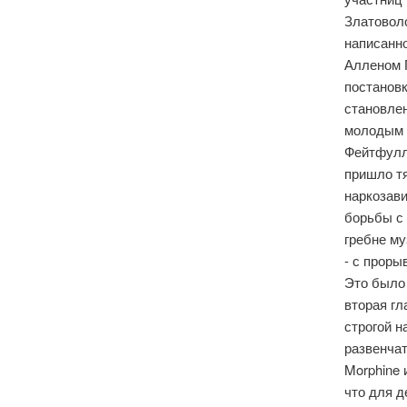
Златоволо
написанно
Алленом 
постановк
становлен
молодым к
Фейтфулл
пришло т
наркозави
борьбы с 
гребне му
- с проры
Это было 
вторая г
строгой 
развенчат
Morphine
что для д