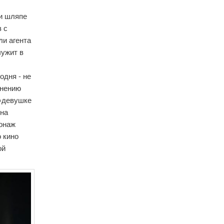
 и шляпе
з с
ли агента
лужит в
одня - не
мнению
 «девушке
она
сонаж
 кино
ой