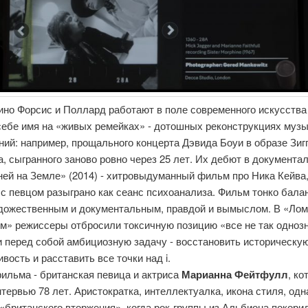
ино Форсис и Поллард работают в поле современного искусства
себе имя на «живых ремейках» - дотошных реконструкциях муз
ий: например, прощального концерта Дэвида Боуи в образе Зиг
, сыгранного заново ровно через 25 лет. Их дебют в документал
ней на Земле» (2014) - хитровыдуманный фильм про Ника Кейва,
с певцом разыграно как сеанс психоанализа. Фильм тонко бала
дожественным и документальным, правдой и вымыслом. В «Ло
м» режиссеры отбросили токсичную позицию «все не так одноз
и перед собой амбициозную задачу - восстановить историческу
вость и расставить все точки над i.
ильма - британская певица и актриса
Марианна Фейтфулл
, ко
тервью 78 лет. Аристократка, интеллектуалка, икона стиля, одн
«британского вторжения», когда рок-группы из Альбиона покор