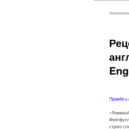
Главное
Перейт
меню
Опубликов
к
основн
Рец
содер
анг
Engl
Правда и
«Ломаный
Фейтфулл,
строго сл