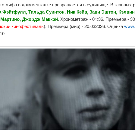
го мифа в документалке превращается в судилище. В главных р
 Фэйтфулл, Тильда Суинтон, Ник Кейв, Зави Эштон, Кэлвин
 Мартино, Джордж Маккэй
. Хронометраж - 01:36. Премьера - 30
нский кинофестиваль
). Премьера (мир) - 20.032026. Оценка
www.
10