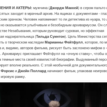
ЕНИЯ И АКТЕРЫ:
мужчина (
Джордж Маккей
) в сером пальто
сятых заходит в мрачный архив. На ящиках c документами - гла
ким зрачком. Человек напоминает то ли детектива из нуара, то 
, но оказывается улыбчивым и безобидным архивариусом. Он с
стве Незабывания, которым руководит суровая, но эффектная
ая надзирательница (
Тильда Суинтон
). Цель Министерства сег
ыть о творческом наследии
Марианны Фейтфулл
, которое, по 
а и, видимо, авторов фильма, рискует быть заслонено мифом о
. Архивариус приглашает Фейтфулл на «очную ставку», чтобы 
а темные места своей извилистой биографии. Выдуманный пер
рует вполне реального. С этой необычной для документального
 Форсис
и
Джейн Поллард
начинают фильм, упаковав неигров
 игровую рамку.