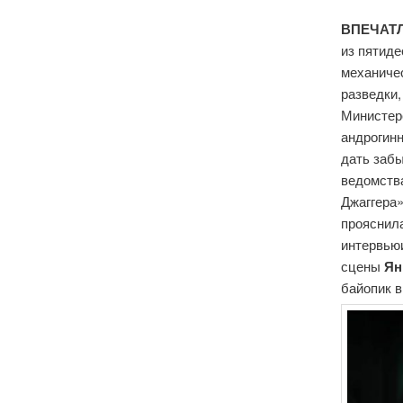
ВПЕЧАТЛ
из пятиде
механичес
разведки
Министер
андрогинн
дать заб
ведомств
Джаггера»
прояснил
интервьюи
сцены
Ян
байопик в