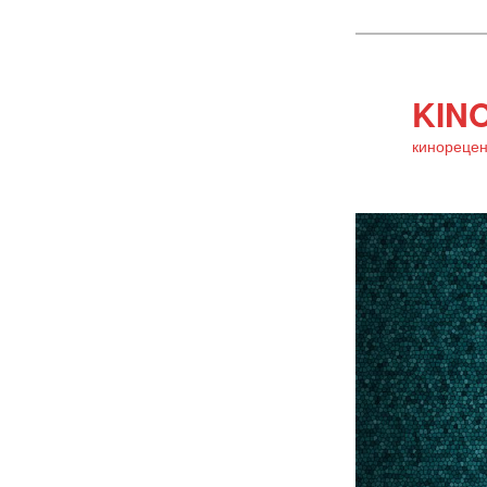
KINO
кинорецен