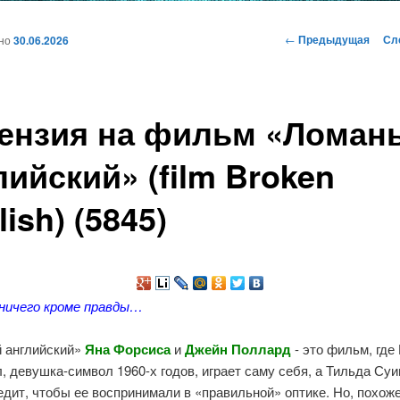
и
Навигация
←
Предыдущая
Сл
ано
30.06.2026
по
записям
ому
ензия на фильм «Ломан
жимому
лийский» (film Broken
ish) (5845)
 ничего кроме правды…
 английский»
Яна Форсиса
и
Джейн Поллард
- это фильм, где
 девушка-символ 1960-х годов, играет саму себя, а Тильда Суи
едит, чтобы ее воспринимали в «правильной» оптике. Но, похоже