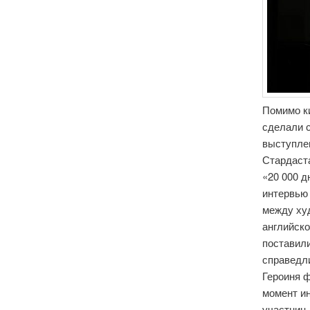
Помимо к
сделали 
выступлен
Стардаста
«20 000 д
интервью 
между ху
английско
поставил
справедли
Героиня ф
момент ин
участниц 