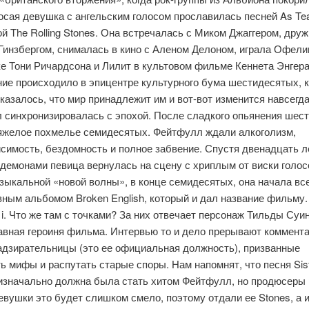
сая девушка с ангельским голосом прославилась песней As Tea
й The Rolling Stones. Она встречалась с Миком Джаггером, друж
Гинзбергом, снималась в кино с Аленом Делоном, играла Офели
е Тони Ричардсона и Лилит в культовом фильме Кеннета Энгера
ие происходило в эпицентре культурного бума шестидесятых, к
азалось, что мир принадлежит им и вот-вот изменится навсегд
 синхронизировалась с эпохой. После сладкого опьянения шес
яжелое похмелье семидесятых. Фейтфулл ждали алкоголизм,
симость, бездомность и полное забвение. Спустя двенадцать л
демонами певица вернулась на сцену с хриплым от виски голос
зыкальной «новой волны», в конце семидесятых, она начала вс
вным альбомом Broken English, который и дал название фильму.
i. Что же там с точками? За них отвечает персонаж Тильды Суин
лавная героиня фильма. Интервью то и дело прерывают коммент
надзирательницы (это ее официальная должность), призванные
ь мифы и распутать старые споры. Нам напомнят, что песня Sis
 изначально должна была стать хитом Фейтфулл, но продюсеры
евушки это будет слишком смело, поэтому отдали ее Stones, а 