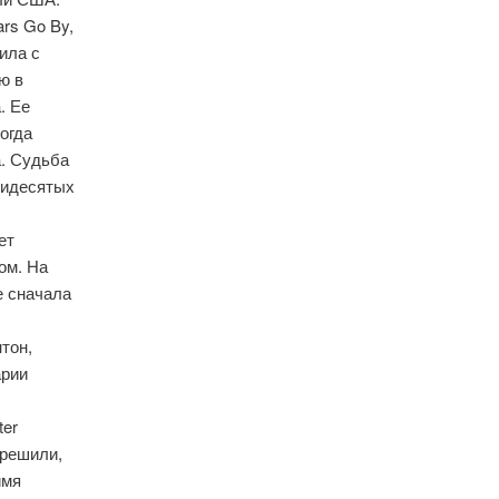
rs Go By,
ила с
ю в
. Ее
огда
а. Судьба
тидесятых
ет
ом. На
е сначала
тон,
арии
ter
 решили,
имя