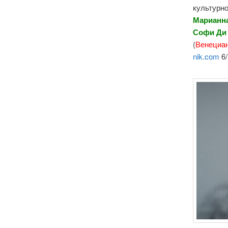
культурно
Марианна
Софи Ди
(
Венециа
nik.com
6/