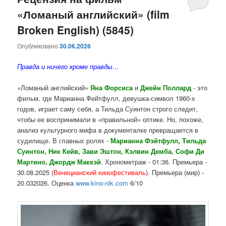
«Ломаный английский» (film
содержимому
содержимому
Broken English) (5845)
Опубликовано
30.06.2026
Правда и ничего кроме правды…
«Ломаный английский»
Яна Форсиса
и
Джейн Поллард
- это
фильм, где Марианна Фейтфулл, девушка-символ 1960-х
годов, играет саму себя, а Тильда Суинтон строго следит,
чтобы ее воспринимали в «правильной» оптике. Но, похоже,
анализ культурного мифа в документалке превращается в
судилище. В главных ролях -
Марианна Фэйтфулл, Тильда
Суинтон, Ник Кейв, Зави Эштон, Кэлвин Демба, Софи Ди
Мартино, Джордж Маккэй
. Хронометраж - 01:36. Премьера -
30.08.2025 (
Венецианский кинофестиваль
). Премьера (мир) -
20.032026. Оценка
www.kino-nik.com
6/10