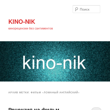
Поиск
KINO-NIK
кинорецензии без сантиментов
Главное
Перейти
Перейти
меню
АРХИВ МЕТКИ:
ФИЛЬМ «ЛОМАНЫЙ АНГЛИЙСКИЙ»
к
к
основному
дополнительному
Рецензия на фильм