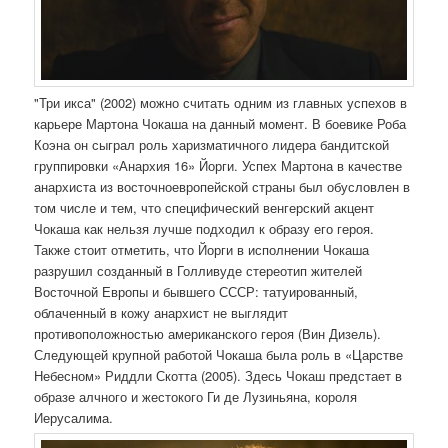
"Три икса" (2002) можно считать одним из главных успехов в
карьере Мартона Чокаша на данный момент. В боевике Роба
Коэна он сыграл роль харизматичного лидера бандитской
группировки «Анархия 16» Йорги. Успех Мартона в качестве
анархиста из восточноевропейской страны был обусловлен в
том числе и тем, что специфический венгерский акцент
Чокаша как нельзя лучше подходил к образу его героя.
Также стоит отметить, что Йорги в исполнении Чокаша
разрушил созданный в Голливуде стереотип жителей
Восточной Европы и бывшего СССР: татуированный,
облаченный в кожу анархист не выглядит
противоположностью американского героя (Вин Дизель).
Следующей крупной работой Чокаша была роль в «Царстве
Небесном» Риддли Скотта (2005). Здесь Чокаш предстает в
образе алчного и жестокого Ги де Лузиньяна, короля
Иерусалима.