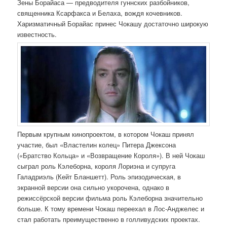
Зены Борайаса — предводителя гуннских разбойников,
священника Ксарфакса и Белаха, вождя кочевников.
Харизматичный Борайас принес Чокашу достаточно широкую
известность.
Первым крупным кинопроектом, в котором Чокаш принял
участие, был «Властелин колец» Питера Джексона
(«Братство Кольца» и «Возвращение Короля»). В ней Чокаш
сыграл роль Кэлеборна, короля Лориэна и супруга
Галадриэль (Кейт Бланшетт). Роль эпизодическая, в
экранной версии она сильно укорочена, однако в
режиссёрской версии фильма роль Кэлеборна значительно
больше. К тому времени Чокаш переехал в Лос-Анджелес и
стал работать преимущественно в голливудских проектах.