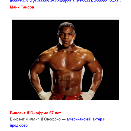
известных и узнаваемых боксёров в истории мирового бокса -
Майк Тайсон
Винсент Д’Онофрио 67 лет
Винсент Филлип Д’Онофрио —
американский актёр и
продюсер
.