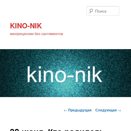
Поиск
KINO-NIK
кинорецензии без сантиментов
Главное
Перейти
меню
Навигация
←
Предыдущая
Следующая
→
по
к
записям
основному