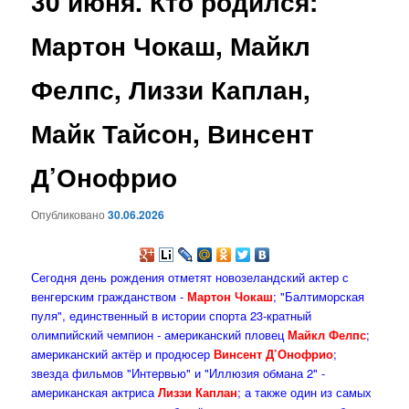
30 июня. Кто родился:
содержимому
Мартон Чокаш, Майкл
Фелпс, Лиззи Каплан,
Майк Тайсон, Винсент
Д’Онофрио
Опубликовано
30.06.2026
Сегодня день рождения отметят новозеландский актер с
венгерским гражданством -
Мартон Чокаш
; "Балтиморская
пуля", единственный в истории спорта 23-кратный
олимпийский чемпион - американский пловец
Майкл Фелпс
;
американский актёр и продюсер
Винсент Д’Онофрио
;
звезда фильмов "Интервью" и "Иллюзия обмана 2" -
американская актриса
Лиззи Каплан
; а также один из самых