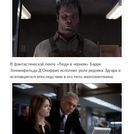
В фантастической ленте «Люди в чёрном» Барри
Зонненфельда Д’Онофрио исполнил роли реднека Эдгара и
вселившегося впоследствии в его тело инопланетянина.