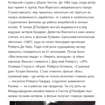
Актёрской студии у Шэрон Чаттон. До 1984 года, когда актёр
был принят в труппу Нью-Йоркского американского театра
Станиславского, ему пришлось несколько лет браться за
любую возможность заработать: от съёмок в любительских
студенческих фильмах до работы вышибалой в ночных
клубах. В театре Д’Онофрио быстро выдвинулся в ряд
ведущих актёров Бродвея. Дебютом Винсента в кино можно
считать его роль в фильме Кубрика «Цельнометаллическая
оболочка» (1987), куда он попал благодаря протекции
Роберта Де Ниро. Ради этой роли худощавому актеру
пришлось поправиться на 31 килограмм. Потом были
«Мистическая пицца» и «Умереть молодым» (в обеих
картинах Винсент снимался с Джулией Робертс), «JFK»
Оливера Стоуна и «Игрок» Роберта Олтмена, «Странные
дни» Кэтрин Бигелоу. Стоит отметить фильм «Весь
огромный мир», где актёр не только исполнил главную роль
— писателя Роберта Говарда, создателя знаменитого
Конана, — но и работал как продюсер. За эту роль на
Международном кинофестивале в Сиэтле Д’Онофрио был
назван лучшим актёром, а фильм получил главную премию.