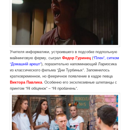
Учителя информатики, устроившего в подсобке подпольную
майнинговую ферму, сыграл
Федор Гуринец
(
“Плен”, ситком
“Домашнiй арешт”
), поразительно напоминающий Лариосика
из классического фильма “Дни Турбиных”. Запомнилось
кратковременное, но фееричное появление в кадре певца
Виктора Павлика
. Особенно его эксклюзивные шлепанцы с
принтом “Нi обiцянок” – “Нi пробачень”.