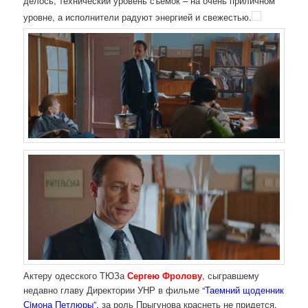
делось, технический уровень съёмок – на очень приличном
уровне, а исполнители радуют энергией и свежестью.
Актеру одесского ТЮЗа
Сергею Фролову
, сыгравшему
недавно главу Директории УНР в фильме
“Таемний щоденник
Сiмона Петлюры”
, за роль Прыгунова краснеть не придется.