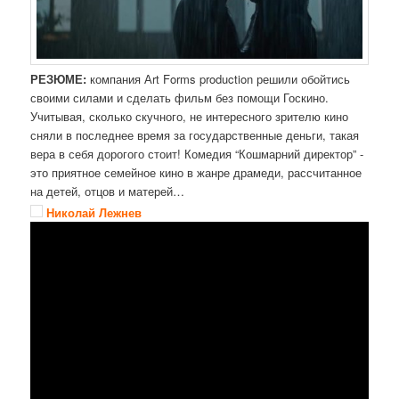
РЕЗЮМЕ:
компания Аrt Forms production решили обойтись
своими силами и сделать фильм без помощи Госкино.
Учитывая, сколько скучного, не интересного зрителю кино
сняли в последнее время за государственные деньги, такая
вера в себя дорогого стоит! Комедия “Кошмарний директор” -
это приятное семейное кино в жанре драмеди, рассчитанное
на детей, отцов и матерей…
Николай Лежнев