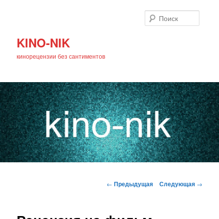
Поиск
KINO-NIK
кинорецензии без сантиментов
Главное
Перейти
меню
Навигация
←
Предыдущая
Следующая
→
по
к
записям
основному