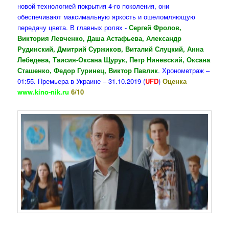
новой технологией покрытия 4-го поколения, они
обеспечивают максимальную яркость и ошеломляющую
передачу цвета. В главных ролях -
Сергей Фролов,
Виктория Левченко, Даша Астафьева, Александр
Рудинский, Дмитрий Суржиков, Виталий Слуцкий, Анна
Лебедева, Таисия-Оксана Щурук, Петр Ниневский, Оксана
Сташенко, Федор Гуринец, Виктор Павлик
. Хронометраж –
01:55. Премьера в Украине – 31.10.2019 (
UFD
)
Оценка
www.kino-nik.ru
6/10