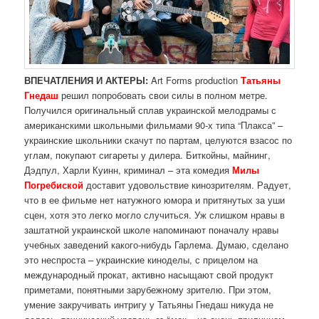
ВПЕЧАТЛЕНИЯ И АКТЕРЫ:
Art Forms production
Татьяны
Гнедаш
решил попробовать свои силы в полном метре.
Получился оригинальный сплав украинской мелодрамы с
американскими школьными фильмами 90-х типа “Плакса” –
украинские школьники скачут по партам, целуются взасос по
углам, покупают сигареты у дилера. Биткойны, майнинг,
Дэдпул, Харли Куинн, криминал – эта комедия
Милы
Погребиской
доставит удовольствие кинозрителям. Радует,
что в ее фильме нет натужного юмора и притянутых за уши
сцен, хотя это легко могло случиться. Уж слишком нравы в
заштатной украинской школе напоминают поначалу нравы
учебных заведений какого-нибудь Гарлема. Думаю, сделано
это неспроста – украинские киноделы, с прицелом на
международный прокат, активно насыщают свой продукт
приметами, понятными зарубежному зрителю. При этом,
умение закручивать интригу у Татьяны Гнедаш никуда не