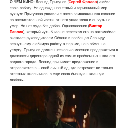
О ЧЕМ КИНО:
Леонид Прыгунов (
Сергей Фролов
) любил
свою работу. Но однажды понятный и гармоничный мир
рухнул: Прыгунова уволили с поста замначальника колонии
по воспитательной части, от него ушла жена и он чуть не
умер. Но нет худа без добра. Одноклассник (
Виктор
Павлик
), который чуть было не переехал его на автомобиле,
оказался руководителем Облоно и пообещал Леониду
вернуть ему любимую работу в тюрьме, но в обмен на
услугу. Прыгунов должен несколько месяцев продержаться в
должности директора одной из самых проблемных школ его
родного города. Леонид принимает предложение и
отправляется в... свой личный ад, где встречает не только
отвязных школьников, а еще свою бывшую школьную
любовь…