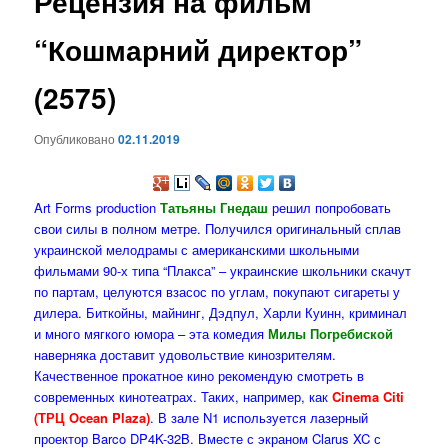
Рецензия на фильм
содержимому
“Кошмарний директор”
(2575)
Опубликовано
02.11.2019
Art Forms production
Татьяны Гнедаш
решил попробовать
свои силы в полном метре. Получился оригинальный сплав
украинской мелодрамы с американскими школьными
фильмами 90-х типа “Плакса” – украинские школьники скачут
по партам, целуются взасос по углам, покупают сигареты у
дилера. Биткойны, майнинг, Дэдпул, Харли Куинн, криминал
и много мягкого юмора – эта комедия
Милы Погребиской
наверняка доставит удовольствие кинозрителям.
Качественное прокатное кино рекомендую смотреть в
современных кинотеатрах. Таких, например, как
Cinema Citi
(ТРЦ Ocean Plaza)
. В зале N1 используется лазерный
проектор Barco DP4K-32B. Вместе с экраном Clarus XC с