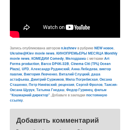
Запись опубликована автором
n.lezhnev
в рубрике
NEW новое
,
Ukraine@Kiev movie news
,
КИНОПРЕМЬЕРЫ МЕСЯЦА Monthly
movie news
,
КОМЕДИИ Comedy
,
Мелодрама
с метками
Art
Forms production
,
Barco DP4K-32B
,
Cinema Citi (ТРЦ Ocean
Plaza)
,
UFD
,
Александр Рудинский
,
Анна Лебедева
,
виктор
павлик
,
Виктория Левченко
,
Виталий Слуцкий
,
даша
астафьева
,
Дмитрий Суржиков
,
Мила Погребиская
,
Оксана
Сташенко
,
Петр Нинёвский
,
рецензия
,
Сергей Фролов
,
Таисия-
Оксана Щурук
,
Татьяна Гнедаш
,
Федор Гуринец
,
фильм
“Кошмарний директор”
. Добавьте в закладки
постоянную
ссылку
.
Добавить комментарий