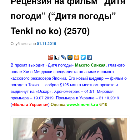
Рецензия на фильм “Дитя
содержимому
погоди” (“Дитя погоды”
Tenki no ko) (2570)
Опубликовано
01.11.2019
В прокат выходит «Дитя погоды»
Макото Синкая
, главного
после Хаяо Миядзаки специалиста по аниме и самого
кассового режиссера Японии. Его новый шедевр — фильм о
погоде в Токио — собрал $125 млн в местном прокате и
выдвинут на «Оскар». Хронометраж – 01:51. Мировая
премьера – 19.07.2019. Премьера в Украине – 31.10.2019
(
«Вольга Украина»
)
Оценка
www.kino-nik.ru
6/10