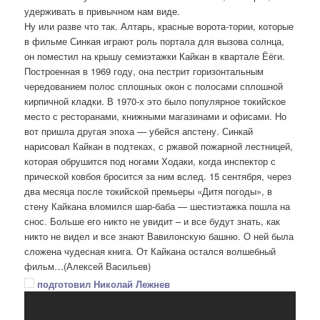
удерживать в привычном нам виде.
Ну или разве что так. Алтарь, красные ворота-тории, которые
в фильме Синкая играют роль портала для вызова солнца,
он поместил на крышу семиэтажки Кайкан в квартале Ёёги.
Построенная в 1969 году, она пестрит горизонтальным
чередованием полос сплошных окон с полосами сплошной
кирпичной кладки. В 1970-х это было популярное токийское
место с ресторанами, книжными магазинами и офисами. Но
вот пришла другая эпоха — убейся апстену. Синкай
нарисовал Кайкан в подтеках, с ржавой пожарной лестницей,
которая обрушится под ногами Ходаки, когда инспектор с
прической ковбоя бросится за ним вслед. 15 сентября, через
два месяца после токийской премьеры «Дитя погоды», в
стену Кайкана вломился шар-баба — шестиэтажка пошла на
снос. Больше его никто не увидит – и все будут знать, как
никто не видел и все знают Вавилонскую башню. О ней была
сложена чудесная книга. От Кайкана остался волшебный
фильм…(Алексей Васильев)
подготовил Николай Лежнев