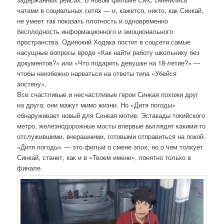
чатами в социальных сетях — и, кажется, никто, как Синкай,
не умеет так показать плотность и одновременно
бесплодность информационного и эмоционального
пространства. Одинокий Ходака постит в соцсети самые
насущные вопросы вроде «Как найти работу школьнику без
документов?» или «Что подарить девушке на 18-летие?» —
чтобы неизбежно нарваться на ответы типа «Убейся
апстену».
Все счастливые и несчастливые герои Синкая похожи друг
на друга: они мажут мимо жизни. Но «Дитя погоды»
обнаруживает новый для Синкая мотив. Эстакады токийского
метро, железнодорожные мосты впервые выглядят какими-то
отслужившими, вчерашними, готовыми отправиться на покой.
«Дитя погоды» — это фильм о смене эпох, но о чем толкует
Синкай, станет, как и в «Твоем имени», понятно только в
финале.