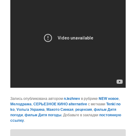
Запись опубликована автором
n.lezhnev
в рубрике
NEW новое
,
Мелодрама
,
СЕРЬЕЗНОЕ КИНО alternative
с метками
Tenki no
ko
,
Vольга Украина
,
Макото Синкая
,
рецензия
,
фильм Дитя
погоди
,
фильм Дитя погоды
. Добавьте в закладки
постоянную
ссылку
.