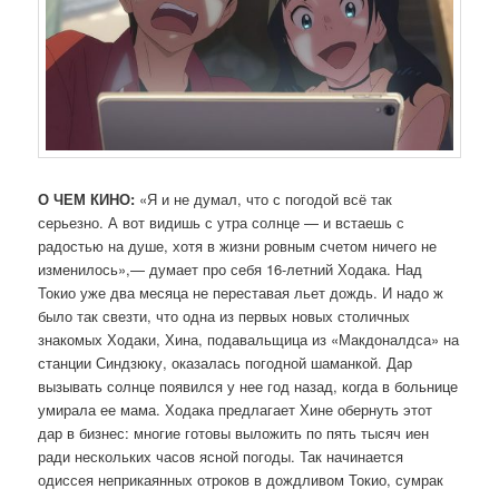
О ЧЕМ КИНО:
«Я и не думал, что с погодой всё так
серьезно. А вот видишь с утра солнце — и встаешь с
радостью на душе, хотя в жизни ровным счетом ничего не
изменилось»,— думает про себя 16-летний Ходака. Над
Токио уже два месяца не переставая льет дождь. И надо ж
было так свезти, что одна из первых новых столичных
знакомых Ходаки, Хина, подавальщица из «Макдоналдса» на
станции Синдзюку, оказалась погодной шаманкой. Дар
вызывать солнце появился у нее год назад, когда в больнице
умирала ее мама. Ходака предлагает Хине обернуть этот
дар в бизнес: многие готовы выложить по пять тысяч иен
ради нескольких часов ясной погоды. Так начинается
одиссея неприкаянных отроков в дождливом Токио, сумрак