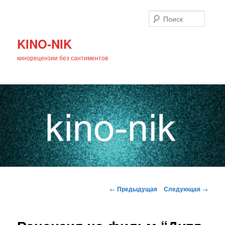
Поиск
KINO-NIK
кинорецензии без сантиментов
Главное
Перейти
меню
Навигация
←
Предыдущая
Следующая
→
по
к
записям
основному