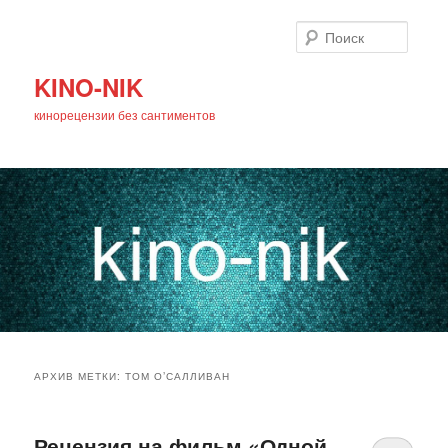
Поиск
KINO-NIK
кинорецензии без сантиментов
Главное
Перейти
Перейти
меню
АРХИВ МЕТКИ:
ТОМ О’САЛЛИВАН
к
к
основному
дополнительному
Рецензия на фильм «Одной