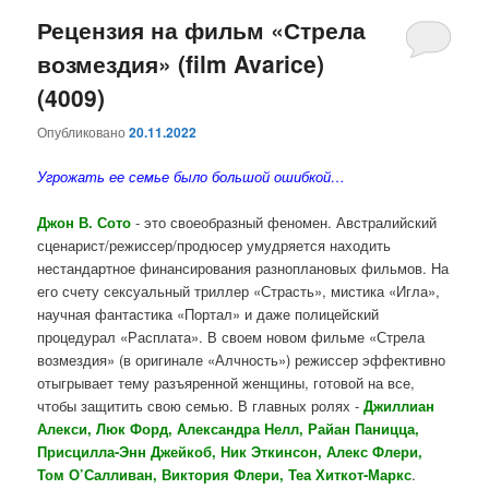
Рецензия на фильм «Стрела
возмездия» (film Avarice)
(4009)
Опубликовано
20.11.2022
Угрожать ее семье было большой ошибкой…
Джон В. Сото
- это своеобразный феномен. Австралийский
сценарист/режиссер/продюсер умудряется находить
нестандартное финансирования разноплановых фильмов. На
его счету сексуальный триллер «Страсть», мистика «Игла»,
научная фантастика «Портал» и даже полицейский
процедурал «Расплата». В своем новом фильме «Стрела
возмездия» (в оригинале «Алчность») режиссер эффективно
отыгрывает тему разъяренной женщины, готовой на все,
чтобы защитить свою семью. В главных ролях -
Джиллиан
Алекси, Люк Форд, Александра Нелл, Райан Паницца,
Присцилла-Энн Джейкоб, Ник Эткинсон, Алекс Флери,
Том О’Салливан, Виктория Флери, Теа Хиткот-Маркс
.