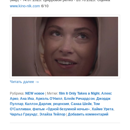
www.kino-nik.com
6/10
Читать далее
→
Рубрика:
NEW новое
|
Метки:
film It Only Takes a Night
,
Алекс
Арко
,
Ана Ика
,
Ариэль О’Нилл
,
Блейк Ричардсон
,
Джордж
Пуллар
,
Каллэн Дарлик
,
рецензия
,
Санаа Шейк
,
Том
О’Салливан
,
фильм «Одной безумной ночью»
,
Хайме Урета
,
Чарльз Граундс
,
Элайза Тейлор
|
Добавить комментарий