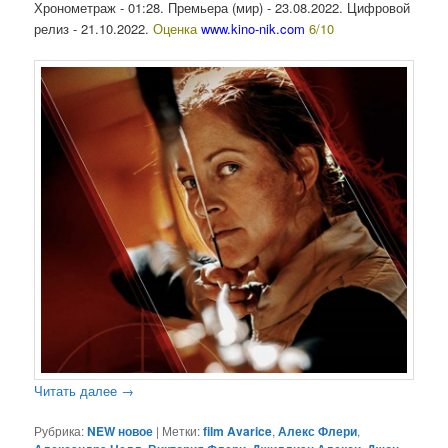
Хронометраж - 01:28. Премьера (мир) - 23.08.2022. Цифровой
релиз - 21.10.2022.
Оценка
www.kino-nik.com
6/10
Читать далее
→
Рубрика:
NEW новое
|
Метки:
film Avarice
,
Алекс Флери
,