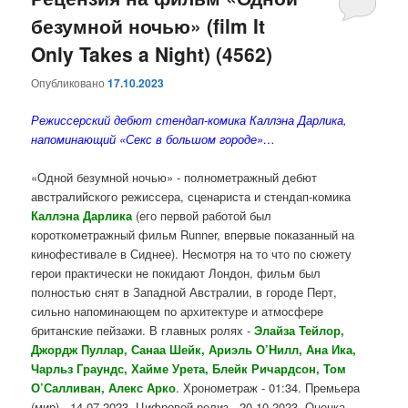
безумной ночью» (film It
содержимому
содержимому
Only Takes a Night) (4562)
Опубликовано
17.10.2023
Режиссерский дебют стендап-комика Каллэна Дарлика,
напоминающий «
Секс в большом городе
»…
«Одной безумной ночью» - полнометражный дебют
австралийского режиссера, сценариста и стендап-комика
Каллэна
Дарлика
(его первой работой был
короткометражный фильм Runner, впервые показанный на
кинофестивале в Сиднее). Несмотря на то что по сюжету
герои практически не покидают Лондон, фильм был
полностью снят в Западной Австралии, в городе Перт,
сильно напоминающем по архитектуре и атмосфере
британские пейзажи.
В главных ролях
-
Элайза Тейлор
,
Джордж Пуллар
,
Санаа Шейк
,
Ариэль О’Нилл
,
Ана Ика
,
Чарльз Граундс
,
Хайме Урета
,
Блейк
Ричардсон
,
Том
О’Салливан
,
Алекс
Арко
. Хронометраж - 01:34. Премьера
(мир) -
14.07.2023
. Цифровой релиз - 20.10.2023. Оценка