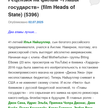
государств» (film Heads of
содержимому
содержимому
State) (5396)
Опубликовано
02.07.2025
Два главы лучше…
41-летний
Илья Найшуллер
, сын богатого российского
предпринимателя, учился в Англии. Наверное, поэтому, его
режиссерский стиль выглядит абсолютно американским.
Начиная еще с клипа «Bad Motherfucker» группы Biting
Elbows (23 млн. просмотров на YouTube) и боевика «Хардкор»
2016 года была заметна его изобретательность в постановке
бескомпромиссного махача на уровне «Джона Уика» (при
несопоставимых бюджетах). Теперь Найшуллер снимает в
США и не изменяет своему стилю. И если «Никто» был
боевиком с русской бандитской экзотикой, то «Главы
государств» - это серьезная его заявка на кресло режиссера
какого-нибудь блокбастера в будущем. В главных ролях -
Джон Сина, Идрис Эльба, Приянка Чопра Джонас, Джек
Куэйд, Пэдди Консидайн, Карла Гуджино, Эмбер Роуз