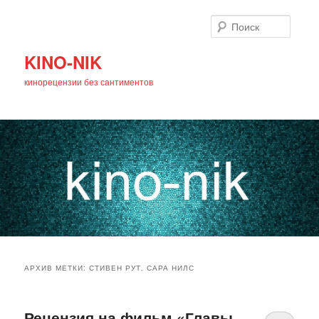
Поиск
KINO-NIK
кинорецензии без сантиментов
Главное
Перейти
Перейти
меню
АРХИВ МЕТКИ:
СТИВЕН РУТ. САРА НИЛС
к
к
основному
дополнительному
Рецензия на фильм «Главы