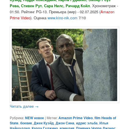
Рева, Стивен Рут. Сара Нилс, Ричард Койл
. Хронометраж -
01:50. Рейтинг PG-13. Премьера (мир) - 02.07.2025 (
Amazon
Prime Video
). Оценка
www.kino-nik.com
7/10
Читать далее
→
Рубрика:
NEW новое
|
Метки:
Amazon Prime Video
,
film Heads of
State
,
боевик
,
Джек Куэйд
,
Джон Сина
,
идрис эльба
,
Илья
Найшуллер
,
Карла Гуджино
,
комедия
,
Приянка Чопра Джонас
,