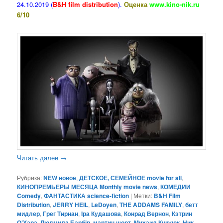
24.10.2019 (
B&H film distribution
).
Оценка
www.kino-nik.ru
6/10
Читать далее
→
Рубрика:
NEW новое
,
ДЕТСКОЕ, СЕМЕЙНОЕ movie for all
,
КИНОПРЕМЬЕРЫ МЕСЯЦА Monthly movie news
,
КОМЕДИИ
Comedy
,
ФАНТАСТИКА science-fiction
|
Метки:
B&H Film
Distribution
,
JERRY HEIL
,
LeDoyen
,
THE ADDAMS FAMILY
,
бетт
мидлер
,
Грег Тирнан
,
Іра Кудашова
,
Конрад Вернон
,
Кэтрин
О’Хара
,
Людмила Барбір
,
мартин шорт
,
Михаил Кукуюк
,
Ник