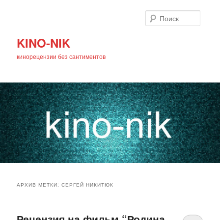
Поиск
KINO-NIK
кинорецензии без сантиментов
Главное
Перейти
Перейти
меню
АРХИВ МЕТКИ:
СЕРГЕЙ НИКИТЮК
к
к
основному
дополнительному
Рецензия на фильм “Родина