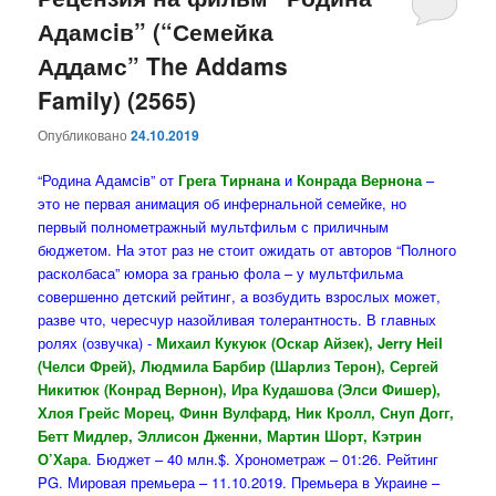
Адамсiв” (“Семейка
содержимому
содержимому
Аддамс” The Addams
Family) (2565)
Опубликовано
24.10.2019
“Родина Адамсiв” от
Грега Тирнана
и
Конрада Вернона
–
это не первая анимация об инфернальной семейке, но
первый полнометражный мультфильм с приличным
бюджетом. На этот раз не стоит ожидать от авторов “Полного
расколбаса” юмора за гранью фола – у мультфильма
совершенно детский рейтинг, а возбудить взрослых может,
разве что, чересчур назойливая толерантность. В главных
ролях (озвучка) -
Михаил Кукуюк (Оскар Айзек), Jerry Heil
(Челси Фрей), Людмила Барбир (Шарлиз Терон), Сергей
Никитюк (Конрад Вернон), Ира Кудашова (Элси Фишер),
Хлоя Грейс Морец, Финн Вулфард, Ник Кролл, Снуп Догг,
Бетт Мидлер, Эллисон Дженни, Мартин Шорт, Кэтрин
О’Хара
. Бюджет – 40 млн.$. Хронометраж – 01:26. Рейтинг
PG. Мировая премьера – 11.10.2019. Премьера в Украине –