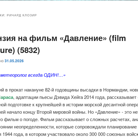
и
и
КИ:
РИЧАРД КЛОЗИР
нзия на фильм «Давление» (film
ому
ительному
ure) (5832)
жимому
жимому
ано
31.05.2026
 метеоролог всегда ОДИН!…»
й в прокат накануне 82-й годовщины высадки в Нормандии, но
Мараса
, адаптации пьесы Дэвида Хейга 2014 года, рассказывает
ой подготовке к крупнейшей в истории морской десантной опер
ей начало концу Второй мировой войны. Но «Давление» - это н
о фильм о погоде. Фильм рассказывает о сложных расчетах, ан
тоянии неопределенности, которые сопровождали планирование
 1944 года, в котором участвовало около 300 000 союзных войск