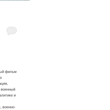
вый фильм
 о
ации,
е военный
алитике и
, военно-