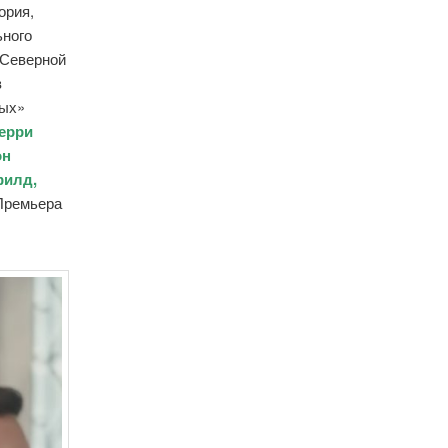
ория,
ьного
 Северной
в
ных»
Керри
он
филд,
 Премьера