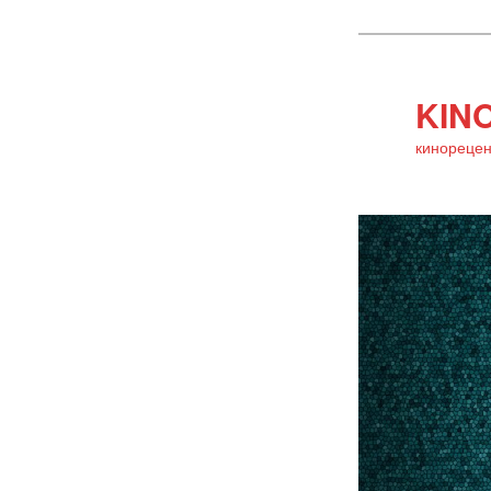
KINO
кинорецен