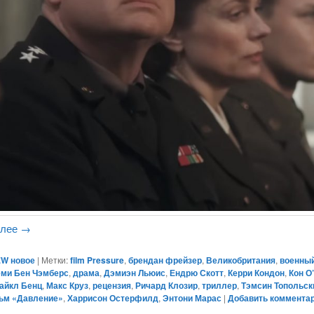
алее
→
W новое
|
Метки:
film Pressure
,
брендан фрейзер
,
Великобритания
,
военны
ми Бен Чэмберс
,
драма
,
Дэмиэн Льюис
,
Ендрю Скотт
,
Керри Кондон
,
Кон О
айкл Бенц
,
Макс Круз
,
рецензия
,
Ричард Клозир
,
триллер
,
Тэмсин Топольск
ьм «Давление»
,
Харрисон Остерфилд
,
Энтони Марас
|
Добавить коммента