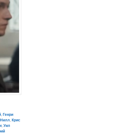
й
,
Генри
’Нилл
,
Крис
и
,
Уил
рий