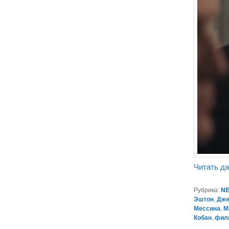
Читать д
Рубрика:
NE
Эштон
,
Дже
Мессина
,
М
Кобан
,
фил