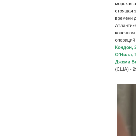
морская 
стоящая з
времени 
Атлантике
конечном
операций 
Кондон, 
О’Нилл, 
Джеми Бе
(США) - 2