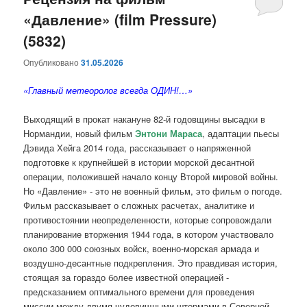
«Давление» (film Pressure)
содержимому
содержимому
(5832)
Опубликовано
31.05.2026
«Главный метеоролог всегда ОДИН!…»
Выходящий в прокат накануне 82-й годовщины высадки в
Нормандии, новый фильм
Энтони Мараса
, адаптации пьесы
Дэвида Хейга 2014 года, рассказывает о напряженной
подготовке к крупнейшей в истории морской десантной
операции, положившей начало концу Второй мировой войны.
Но «Давление» - это не военный фильм, это фильм о погоде.
Фильм рассказывает о сложных расчетах, аналитике и
противостоянии неопределенности, которые сопровождали
планирование вторжения 1944 года, в котором участвовало
около 300 000 союзных войск, военно-морская армада и
воздушно-десантные подкрепления. Это правдивая история,
стоящая за гораздо более известной операцией -
предсказанием оптимального времени для проведения
миссии между двумя чудовищными штормами в Северной