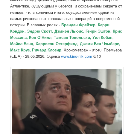
Атлантике, бушующими у берегов, и сохранением секрета от
немцев, - и, в конечном итоге, осуществлением одной из
самых рискованных «пасхальных» операций в современной
истории. В главных ролях -
Брендан Фрейзер, Керри
Кондон, Эндрю Скотт, Дэмиэн Льюис, Генри Эштон, Крис
Мессина, Кон О’Нилл, Тэмсин Топольски, Уил Кобан,
Майкл Бенц, Харрисон Остерфилд, Джеми Бен Чэмберс,
Макс Круз, Ричард Клозир
. Хронометраж - 01:40. Премьера
(США) - 29.05.2026. Оценка
www.kino-nik.com
6/10