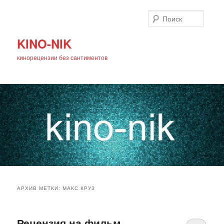
Поиск
KINO-NIK
кинорецензии без сантиментов
Главное
Перейти
Перейти
меню
АРХИВ МЕТКИ:
МАКС КРУЗ
к
к
основному
дополнительному
Рецензия на фильм