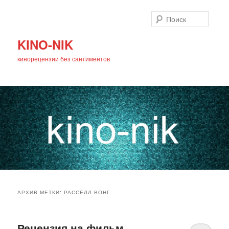
Поиск
KINO-NIK
кинорецензии без сантиментов
Главное
Перейти
Перейти
меню
АРХИВ МЕТКИ:
РАССЕЛЛ ВОНГ
к
к
основному
дополнительному
Рецензия на фильм