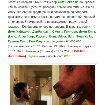
казаться нормальными. Режиссер
Уолт Бекер
не собирался
что-то менять и уйти от формулы семейного фильма. Но по
итогу получился традиционный блокбастер
со злодеем,
драками и погонями, а также актуальной повесткой (борьбой
с нехорошей компанией по производству продуктов). И
главное - Клиффорд теперь не говорит. В главных ролях -
Джек Уайтхолл, Дэрби Кэмп, Сиенна Гиллори, Джон Клиз,
Дэвид Алан Грир, Расселл Вонг, Айзек Ванг, Тони Хейл,
Оратио Санс, Пол Родригес
. Бюджет - 64 000 000
$.Хронометраж - 01:37. Рейтинг PG (6+). Премьера (мир) -
10.11.2021. Премьера (Украина) - 02.12.2021 (
B&H film
distribution
)
.
Оценка
www.kino-nik.com
6/10