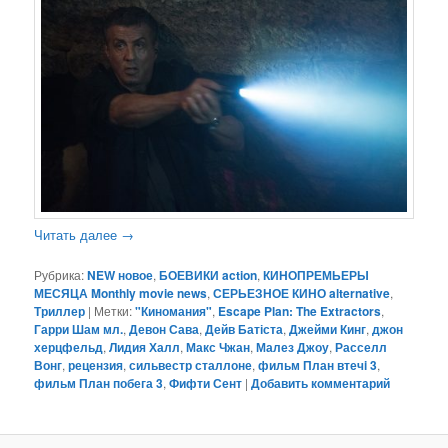
Читать далее
→
Рубрика:
NEW новое
,
БОЕВИКИ action
,
КИНОПРЕМЬЕРЫ
МЕСЯЦА Monthly movie news
,
СЕРЬЕЗНОЕ КИНО alternative
,
Триллер
|
Метки:
"Киномания"
,
Escape Plan: The Extractors
,
Гарри Шам мл.
,
Девон Сава
,
Дейв Батіста
,
Джейми Кинг
,
джон
херцфельд
,
Лидия Халл
,
Макс Чжан
,
Малез Джоу
,
Расселл
Вонг
,
рецензия
,
сильвестр сталлоне
,
фильм План втечi 3
,
фильм План побега 3
,
Фифти Сент
|
Добавить комментарий