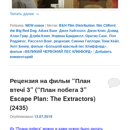
Читать далее
→
Рубрика:
NEW новое
|
Метки:
B&H Film Distribution
,
film Clifford
the Big Red Dog
,
Айзек Ванг
,
Джек Уайтхолл
,
Джон Клиз
,
Дэвид
Алан Грир
,
Дэрби Кэмп
,
Норман Бридвелл
,
Оратио Санс
,
Пол
Родригес
,
Расселл Вонг
,
рецензия
,
Сиенна Гиллори
,
Тони Хейл
,
Уолт Бекер
,
фильм «Большой красный пес Клиффорд»
,
фильм «ВЕЛИКИЙ ЧЕРВОНИЙ ПЕС КЛІФФОРД»
|
Добавить
комментарий
Рецензия на фильм “План
втечi 3” (“План побега 3”
Escape Plan: The Extractors)
(2435)
Опубликовано
13.07.2019
Из “Плана побега” можно и даже нужно было делать