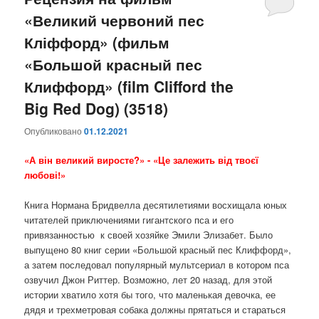
«Великий червоний пес
содержимому
содержимому
Кліффорд» (фильм
«Большой красный пес
Клиффорд» (film Clifford the
Big Red Dog) (3518)
Опубликовано
01.12.2021
«А він великий виросте?» - «Це залежить від твоєї
любові!»
Книга Нормана Бридвелла десятилетиями восхищала юных
читателей приключениями гигантского пса и его
привязанностью к своей хозяйке Эмили Элизабет. Было
выпущено 80 книг серии «Большой красный пес Клиффорд»,
а затем последовал популярный мультсериал в котором пса
озвучил Джон Риттер. Возможно, лет 20 назад, для этой
истории хватило хотя бы того, что маленькая девочка, ее
дядя и трехметровая собака должны прятаться и стараться