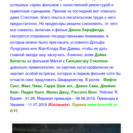
успешную серию фильмов с качественной режиссурой и
грамотным сценарием. Причем за последний мог отвечать
даже Сталлоне, благо опыта в писательском труде у него
предостаточно. Но продюсеры решили сэкономить, от чего
все сиквелы, включая и фильм
Джона Херцфелда
,
смотрятся откровенно посредственными боевиками, в
которые можно было пригласить условного Дольфа
Лундгрена или Жан-Клода Ван Дамма, чтобы не дать
главной звезде шоу заскучать. Конечно, вояж
Дэйва
Батисты
из фильмов Marvel к
Сильвестру Сталлоне
довольно примечателен, но картине катастрофически не
хватает особой встряски, которую в первом фильме хотя бы
отчасти смог предложить Шварценеггер. В ролях -
Фифти
Сент, Макс Чжан, Гарри Шам мл., Девон Сава, Джейми
Кинг, Лидия Халл, Малез Джоу, Расселл Вонг
. Рейтинг R.
Время - 01:28. Мировая премьера – 08.06.2019. Премьера в
Украине - 11.07.2019 (
Кiноманiя
).
Оценка
www.kino-nik.ru
6/10