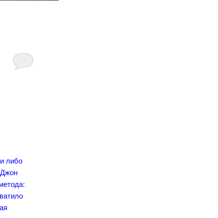
ни либо
«Джон
 метода:
хватило
ная