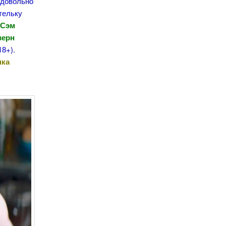
 довольно
тельку
 Сэм
верн
18+).
нка