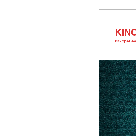
KINO
кинорецен