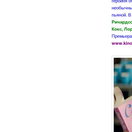
героиня о
необычны
пьяной. В
Ричардсо
Кокс, Ло
Премьера 
www.kino