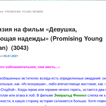
и
и
КИ:
PROMISING YOUNG WOMAN
нзия на фильм «Девушка,
ому
ительному
ющая надежды» (Promising Young
жимому
жимому
n) (3043)
ано
05.01.2021
его соблазнительнее, чем месть...»
безбашенных мстителях всегда есть определенные ожидания: о
тельные, как «Исчезнувшая», либо впечатляюще жестокие, как 
«Олдбой». Когда герою или героине нечего терять, остается два
план или атака в лоб. В фильме
Эмиральд Феннел
слегка не 
ности, в какую сторону история склоняется больше. Хотя глав