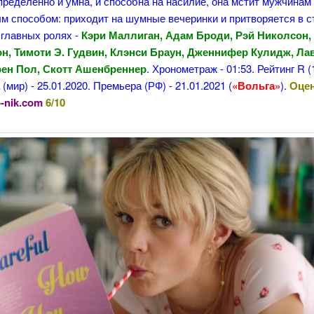
пределенно и умна, и способна на насилие, она мстит мужчинам
м способом: приходит на шумные вечеринки и притворяется в с
 главных ролях -
Кэри Маллиган, Адам Броди, Рэй Николсон,
н, Тимоти Э. Гудвин, Клэнси Браун, Дженнифер Кулидж, Ла
рен Пол, Скотт Ашенбреннер
. Хронометраж - 01:53. Рейтинг R (
(мир) - 25.01.2020. Премьера (РФ) - 21.01.2021 (
«Вольга»
).
Оце
-nik.com
6/10