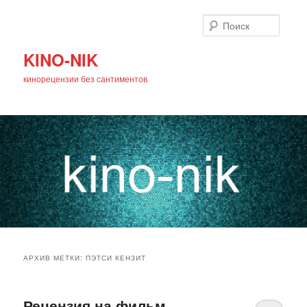
Поиск
KINO-NIK
кинорецензии без сантиментов
Главное
Перейти
Перейти
меню
АРХИВ МЕТКИ:
ПЭТСИ КЕНЗИТ
к
к
основному
дополнительному
Рецензия на фильм