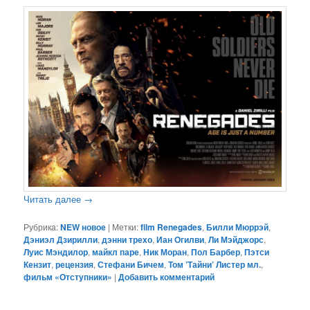
Читать далее
→
Рубрика:
NEW новое
|
Метки:
film Renegades
,
Билли Мюррэй
,
Дэниэл Дзирилли
,
дэнни трехо
,
Иан Огилви
,
Ли Мэйджорс
,
Луис Мэндилор
,
майкл паре
,
Ник Моран
,
Пол Барбер
,
Пэтси
Кензит
,
рецензия
,
Стефани Бичем
,
Том ’Тайни’ Листер мл.
,
фильм «Отступники»
|
Добавить комментарий