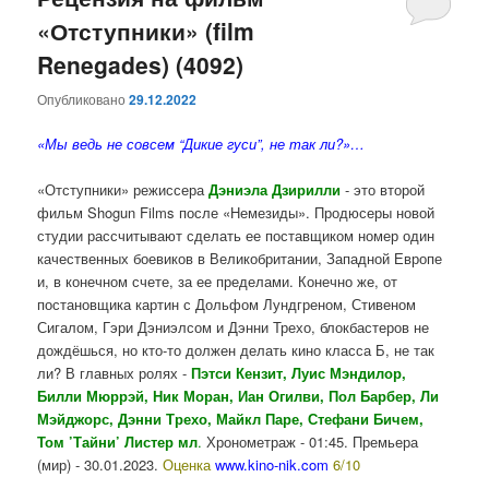
«Отступники» (film
содержимому
содержимому
Renegades) (4092)
Опубликовано
29.12.2022
«Мы ведь ​​не совсем “Дикие гуси”, не так ли?»…
«Отступники» режиссера
Дэниэла Дзирилли
- это второй
фильм Shogun Films после «Немезиды». Продюсеры новой
студии рассчитывают сделать ее поставщиком номер один
качественных боевиков в Великобритании, Западной Европе
и, в конечном счете, за ее пределами. Конечно же, от
постановщика картин с Дольфом Лундгреном, Стивеном
Сигалом, Гэри Дэниэлсом и Дэнни Трехо, блокбастеров не
дождёшься, но кто-то должен делать кино класса Б, не так
ли? В главных ролях -
Пэтси Кензит, Луис Мэндилор,
Билли Мюррэй, Ник Моран, Иан Огилви, Пол Барбер,
Ли
Мэйджорс, Дэнни Трехо, Майкл Паре, Стефани Бичем,
Том ’Тайни’ Листер мл
.
Хронометраж - 01:45. Премьера
(мир) - 30.01.2023.
Оценка
www.kino-nik.com
6/10