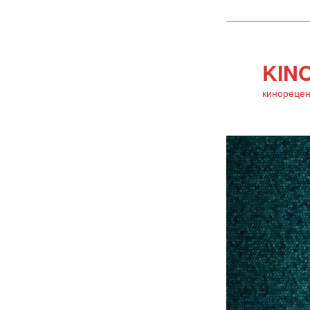
KINO
кинорецен