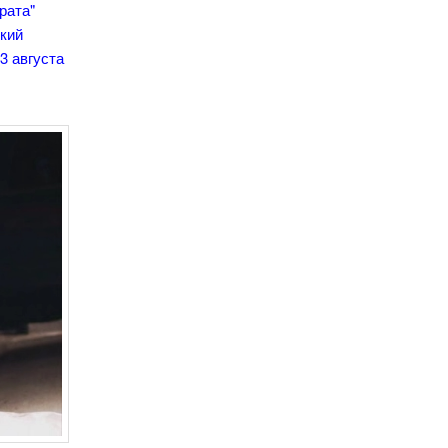
рата"
ский
3 августа