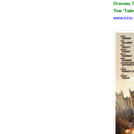
Огилви, 
Том ’Тай
www.kino-