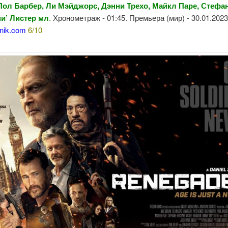
Пол Барбер,
Ли Мэйджорс, Дэнни Трехо, Майкл Паре, Стефа
ни’ Листер мл
.
Хронометраж - 01:45. Премьера (мир) - 30.01.202
nik.com
6/10