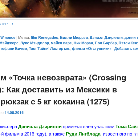
алее
→
W новое
|
Метки:
film Renegades
,
Билли Мюррэй
,
Дэниэл Дзирилли
,
дэнни 
 Мэйджорс
,
Луис Мэндилор
,
майкл паре
,
Ник Моран
,
Пол Барбер
,
Пэтси Кен
тефани Бичем
,
Том ’Тайни’ Листер мл.
,
фильм «Отступники»
|
Добавить ко
м «Точка невозврата» (Crossing
): Как доставить из Мексики в
юкзак с 5 кг кокаина (1275)
ано
14.08.2016
жиссера
Дэниэла Дзирилли
примечателен участием
Тома Сай
5-й фильм в 2016 году), а также
Руди Янгблада
, известного по г