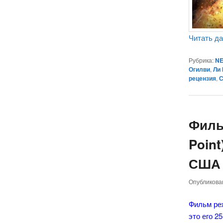
Читать д
Рубрика:
NE
Огилви
,
Ли
рецензия
,
С
Филь
Point
США р
Опубликов
Фильм ре
это его 2