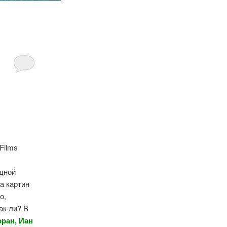
Films
адной
ка картин
о,
ак ли? В
ран, Иан