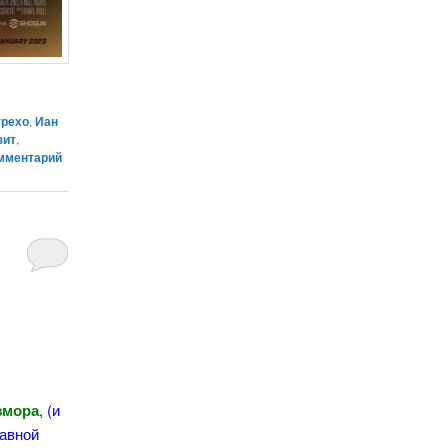
трехо
,
Иан
зит
,
мментарий
змора
, (и
лавной