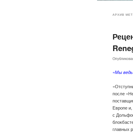
Главное
Перейт
Перейт
меню
АРХИВ МЕТ
к
к
Реце
основн
дополн
Reneg
содер
содер
Опубликов
«Мы ведь 
«Отступн
после «Н
поставщи
Европе и,
с Дольфо
блокбасте
главных 