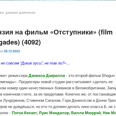
и
и
КИ:
ДЭНИЭЛ ДЗИРИЛЛИ
нзия на фильм «Отступники» (film
ому
ительному
ades) (4092)
жимому
жимому
ано
29.12.2022
​​не совсем “Дикие гуси”, не так ли?»…
ики» режиссера
Дэниэла Дзирилли
- это второй фильм Shogun 
емезиды». Продюсеры новой студии рассчитывают сделать ее
ком номер один качественных боевиков в Великобритании, Зап
 в конечном счете, за ее пределами. Конечно же, от постановщи
м Лундгреном, Стивеном Сигалом, Гэри Дэниэлсом и Дэнни Трех
ров не дождёшься, но кто-то должен делать кино класса Б, не т
ролях -
Пэтси Кензит, Луис Мэндилор, Билли Мюррэй, Ник Мо