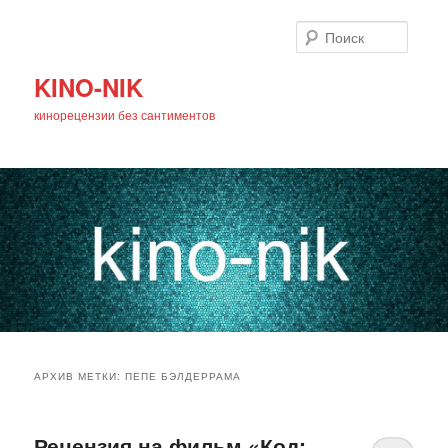
Поиск
KINO-NIK
кинорецензии без сантиментов
Главное
Перейти
Перейти
меню
АРХИВ МЕТКИ:
ПЕПЕ БЭЛДЕРРАМА
к
к
основному
дополнительному
Рецензия на фильм «Код: