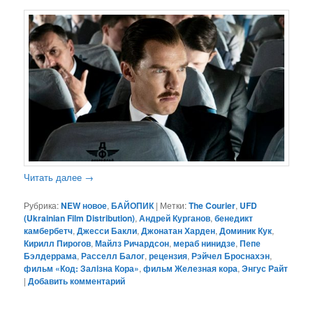
Читать далее
→
Рубрика:
NEW новое
,
БАЙОПИК
|
Метки:
The Courier
,
UFD
(Ukrainian Film Distribution)
,
Андрей Курганов
,
бенедикт
камбербетч
,
Джесси Бакли
,
Джонатан Харден
,
Доминик Кук
,
Кирилл Пирогов
,
Майлз Ричардсон
,
мераб нинидзе
,
Пепе
Бэлдеррама
,
Расселл Балог
,
рецензия
,
Рэйчел Броснахэн
,
фильм «Код: Залiзна Кора»
,
фильм Железная кора
,
Энгус Райт
|
Добавить комментарий