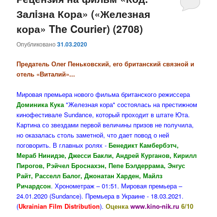
Залiзна Кора» («Железная
содержимому
содержимому
кора» The Courier) (2708)
Опубликовано
31.03.2020
Предатель Олег Пеньковский, его британский связной и
отель «Виталий»...
Мировая премьера нового фильма британского режиссера
Доминика Кука
"Железная кора" состоялась на престижном
кинофестивале Sundance, который проходит в штате Юта.
Картина со звездами первой величины призов не получила,
но оказалась столь заметной, что дает повод о ней
поговорить. В главных ролях -
Бенедикт Камбербэтч,
Мераб Нинидзе, Джесси Бакли, Андрей Курганов, Кирилл
Пирогов, Рэйчел Броснахэн, Пепе Бэлдеррама, Энгус
Райт, Расселл Балог, Джонатан Харден, Майлз
Ричардсон
. Хронометраж – 01:51. Мировая премьера –
24.01.2020 (Sundance). Премьера в Украине - 18.03.2021.
(
Ukrainian Film Distribution
).
Оценка
www.kino-nik.ru
6/10