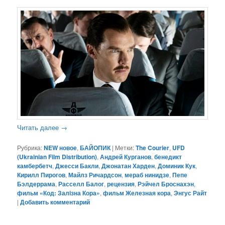
Читать далее
→
Рубрика:
NEW новое
,
БАЙОПИК
|
Метки:
The Courier
,
UFD
(Ukrainian Film Distribution)
,
Андрей Курганов
,
бенедикт
камбербетч
,
Джесси Бакли
,
Джонатан Харден
,
Доминик Кук
,
Кирилл Пирогов
,
Майлз Ричардсон
,
мераб нинидзе
,
Пепе
Бэлдеррама
,
Расселл Балог
,
рецензия
,
Рэйчел Броснахэн
,
фильм «Код: Залiзна Кора»
,
фильм Железная кора
,
Энгус Райт
|
Добавить комментарий