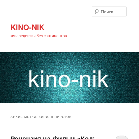
Поиск
KINO-NIK
кинорецензии без сантиментов
Главное
Перейти
Перейти
меню
АРХИВ МЕТКИ:
КИРИЛЛ ПИРОГОВ
к
к
основному
дополнительному
Рецензия на фильм «Код: