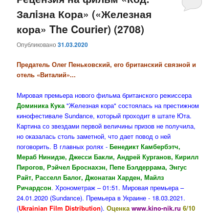
Залiзна Кора» («Железная
содержимому
содержимому
кора» The Courier) (2708)
Опубликовано
31.03.2020
Предатель Олег Пеньковский, его британский связной и
отель «Виталий»...
Мировая премьера нового фильма британского режиссера
Доминика Кука
"Железная кора" состоялась на престижном
кинофестивале Sundance, который проходит в штате Юта.
Картина со звездами первой величины призов не получила,
но оказалась столь заметной, что дает повод о ней
поговорить. В главных ролях -
Бенедикт Камбербэтч,
Мераб Нинидзе, Джесси Бакли, Андрей Курганов, Кирилл
Пирогов, Рэйчел Броснахэн, Пепе Бэлдеррама, Энгус
Райт, Расселл Балог, Джонатан Харден, Майлз
Ричардсон
. Хронометраж – 01:51. Мировая премьера –
24.01.2020 (Sundance). Премьера в Украине - 18.03.2021.
(
Ukrainian Film Distribution
).
Оценка
www.kino-nik.ru
6/10