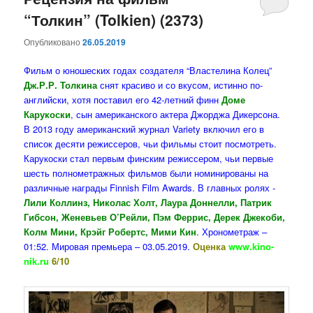
“Толкин” (Tolkien) (2373)
содержимому
содержимому
Опубликовано
26.05.2019
Фильм о юношеских годах создателя “Властелина Колец”
Дж.Р.Р. Толкина
снят красиво и со вкусом, истинно по-
английски, хотя поставил его 42-летний финн
Доме
Карукоски
, сын американского актера Джорджа Дикерсона.
В 2013 году американский журнал Variety включил его в
список десяти режиссеров, чьи фильмы стоит посмотреть.
Карукоски стал первым финским режиссером, чьи первые
шесть полнометражных фильмов были номинированы на
различные награды Finnish Film Awards. В главных ролях -
Лили Коллинз, Николас Холт, Лаура Доннелли, Патрик
Гибсон, Женевьев О’Рейли, Пэм Феррис, Дерек Джекоби,
Колм Мини, Крэйг Робертс, Мими Кин
. Хронометраж –
01:52. Мировая премьера – 03.05.2019.
Оценка
www.kino-
nik.ru
6/10