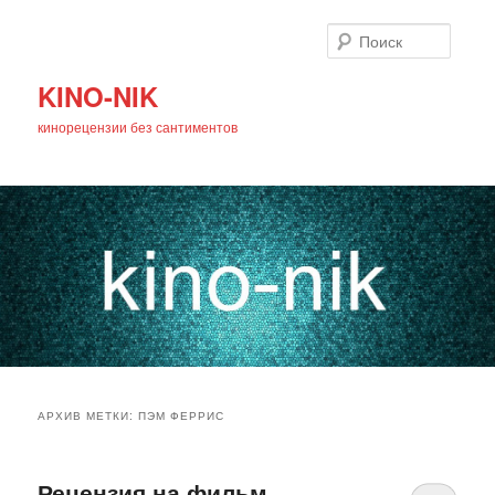
Поиск
KINO-NIK
кинорецензии без сантиментов
Главное
Перейти
Перейти
меню
АРХИВ МЕТКИ:
ПЭМ ФЕРРИС
к
к
основному
дополнительному
Рецензия на фильм