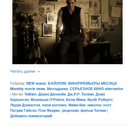
Читать далее
→
Рубрика:
NEW новое
,
БАЙОПИК
,
КИНОПРЕМЬЕРЫ МЕСЯЦА
Monthly movie news
,
Мелодрама
,
СЕРЬЕЗНОЕ КИНО alternative
|
Метки:
Tolkien
,
Дерек Джекоби
,
Дж.Р.Р. Толкин
,
Доме
Карукоски
,
Женевьев О’Рейли
,
Колм Мини
,
Крэйг Робертс
,
Лаура Доннелли
,
лили коллинз
,
Мими Кин
,
николас холт
,
Патрик Гибсон
,
Пэм Феррис
,
рецензия
,
фильм Толкин
|
Добавить комментарий