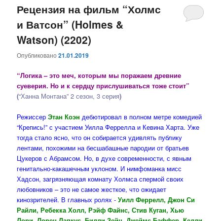
Рецензия на фильм “Холмс
и Ватсон” (Holmes &
Watson) (2202)
Опубликовано
21.01.2019
“Логика – это меч, которым мы поражаем древние
суеверия. Но и к сердцу прислушиваться тоже стоит”
(
“Ханна Монтана” 2 сезон, 3 серия
)
Режиссер
Этан Коэн
дебютировал в полном метре комедией
“Крепись!” с участием Уилла Феррелла и Кевина Харта. Уже
тогда стало ясно, что он собирается удивлять публику
лентами, похожими на бесшабашные пародии от братьев
Цукеров с Абрамсом. Но, в духе современности, с явным
генитально-какашечным уклоном. И нимфоманка мисс
Хадсон, загрязняющая комнату Холмса спермой своих
любовников – это не самое жесткое, что ожидает
кинозрителей. В главных ролях -
Уилл Феррелл, Джон Си
Райли, Ребекка Холл, Рэйф Файнс, Стив Куган, Хью
Лори, Лорен Лапкус, Билли Зейн, Джеймс Баффер, Келли