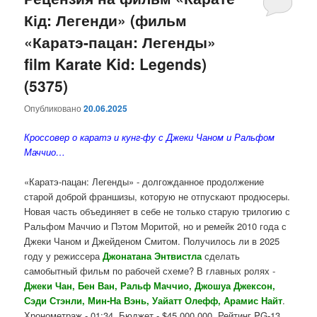
Кід: Легенди» (фильм
содержимому
содержимому
«Каратэ-пацан: Легенды»
film Karate Kid: Legends)
(5375)
Опубликовано
20.06.2025
Кроссовер о каратэ и кунг-фу с Джеки Чаном и Ральфом
Маччио…
«Каратэ-пацан: Легенды» - долгожданное продолжение
старой доброй франшизы, которую не отпускают продюсеры.
Новая часть объединяет в себе не только старую трилогию с
Ральфом Маччио и Пэтом Моритой, но и ремейк 2010 года с
Джеки Чаном и Джейденом Смитом. Получилось ли в 2025
году у режиссера
Джонатана Энтвистла
сделать
самобытный фильм по рабочей схеме? В главных ролях -
Джеки Чан, Бен Ван, Ральф Маччио, Джошуа Джексон,
Сэди Стэнли, Мин-На Вэнь, Уайатт Олефф, Арамис Найт
.
Хронометраж - 01:34. Бюджет - $45 000 000. Рейтинг PG-13