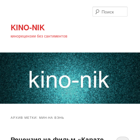
Поиск
KINO-NIK
кинорецензии без сантиментов
Главное
Перейти
Перейти
меню
АРХИВ МЕТКИ:
МИН-НА ВЭНЬ
к
к
основному
дополнительному
Рецензия на фильм «Карате