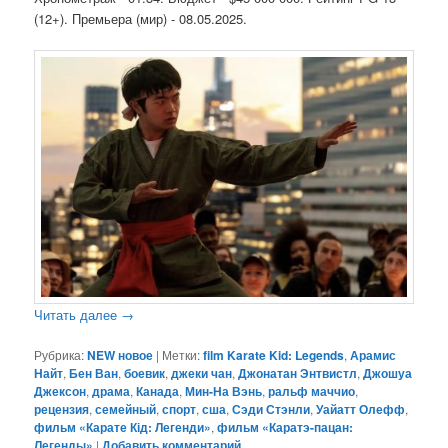
(12+). Премьера (мир) - 08.05.2025.
Читать далее
→
Рубрика:
NEW новое
|
Метки:
film Karate Kid: Legends
,
Арамис
Найт
,
Бен Ван
,
боевик
,
джеки чан
,
Джонатан Энтвистл
,
Джошуа
Джексон
,
драма
,
Канада
,
Мин-На Вэнь
,
ральф маччио
,
рецензия
,
семейный
,
спорт
,
сша
,
Сэди Стэнли
,
Уайатт Олефф
,
фильм «Карате Кід: Легенди»
,
фильм «Каратэ-пацан:
Легенды»
|
Добавить комментарий