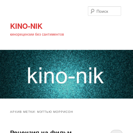
Поиск
KINO-NIK
кинорецензии без сантиментов
Главное
Перейти
Перейти
меню
АРХИВ МЕТКИ:
МЭТТЬЮ МОРРИСОН
к
к
основному
дополнительному
Рецензия на фильм