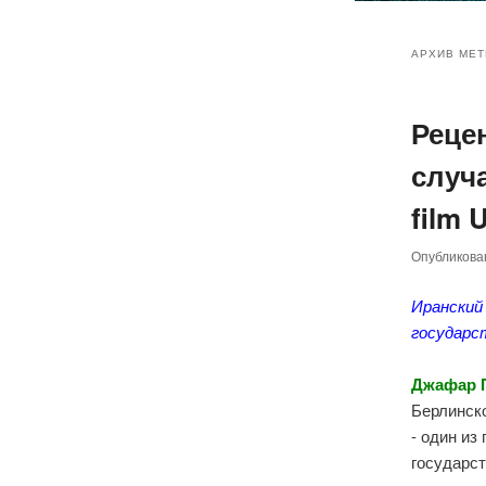
Главное
Перейт
Перейт
меню
АРХИВ МЕТ
к
к
Реце
основн
дополн
случа
содер
содер
film 
Опубликов
Иранский
государс
Джафар 
Берлинск
- один из
государст