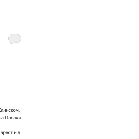
Каннском,
фа Панахи
арест и в