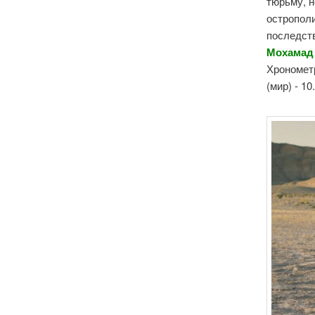
тюрьму, н
острополи
последств
Мохамад 
Хронометр
(мир) - 1