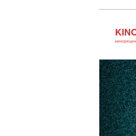
KINO
кинорецен