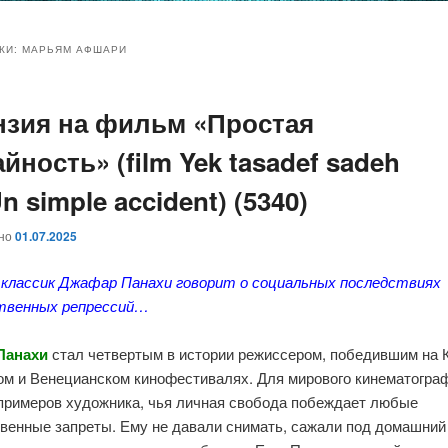
и
и
КИ:
МАРЬЯМ АФШАРИ
нзия на фильм «Простая
ому
ительному
йность» (film Yek tasadef sadeh
жимому
жимому
Un simple accident) (5340)
ано
01.07.2025
 классик Джафар Панахи говорит о социальных последствиях
твенных репрессий…
Панахи
стал четвертым в истории режиссером, победившим на 
ом и Венецианском кинофестивалях. Для мирового кинематогра
 примеров художника, чья личная свобода побеждает любые
венные запреты. Ему не давали снимать, сажали под домашний 