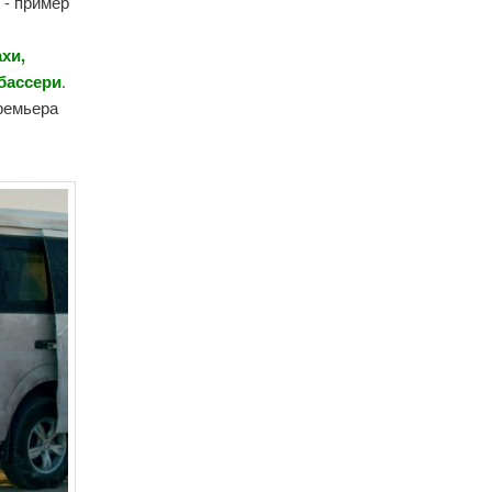
 - пример
хи,
бассери
.
Премьера