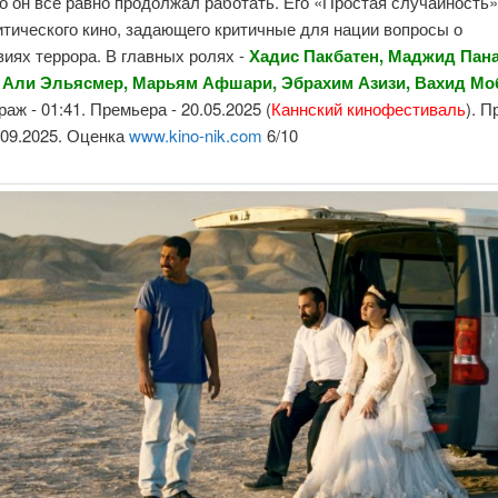
о он все равно продолжал работать. Его «Простая случайность»
тического кино, задающего критичные для нации вопросы о
иях террора. В главных ролях -
Хадис Пакбатен, Маджид Пана
Али Эльясмер, Марьям Афшари, Эбрахим Азизи, Вахид Мо
аж - 01:41. Премьера - 20.05.2025 (
Каннский кинофестиваль
). 
0.09.2025. Оценка
www.kino-nik.com
6/10