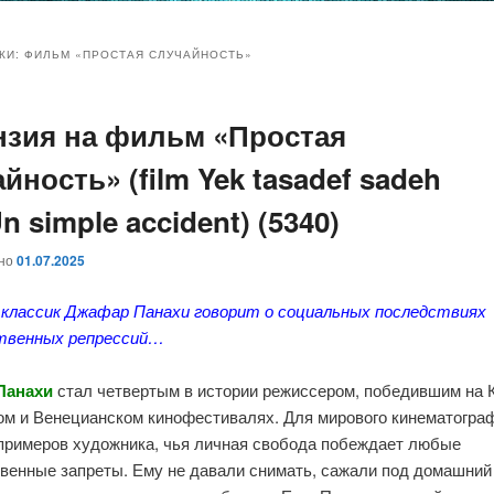
и
и
КИ:
ФИЛЬМ «ПРОСТАЯ СЛУЧАЙНОСТЬ»
нзия на фильм «Простая
ому
ительному
йность» (film Yek tasadef sadeh
жимому
жимому
Un simple accident) (5340)
ано
01.07.2025
 классик Джафар Панахи говорит о социальных последствиях
твенных репрессий…
Панахи
стал четвертым в истории режиссером, победившим на 
ом и Венецианском кинофестивалях. Для мирового кинематогра
 примеров художника, чья личная свобода побеждает любые
венные запреты. Ему не давали снимать, сажали под домашний 