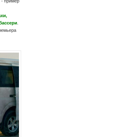
 - пример
хи,
бассери
.
Премьера