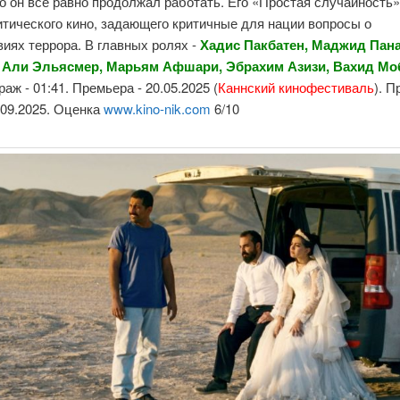
о он все равно продолжал работать. Его «Простая случайность»
тического кино, задающего критичные для нации вопросы о
иях террора. В главных ролях -
Хадис Пакбатен, Маджид Пана
Али Эльясмер, Марьям Афшари, Эбрахим Азизи, Вахид Мо
аж - 01:41. Премьера - 20.05.2025 (
Каннский кинофестиваль
). 
0.09.2025. Оценка
www.kino-nik.com
6/10