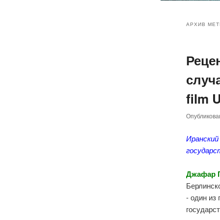
Главное
Перейт
Перейт
меню
АРХИВ МЕТ
к
к
Реце
основн
дополн
случа
содер
содер
film 
Опубликов
Иранский
государс
Джафар 
Берлинск
- один из
государст