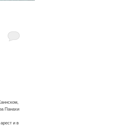
Каннском,
фа Панахи
арест и в