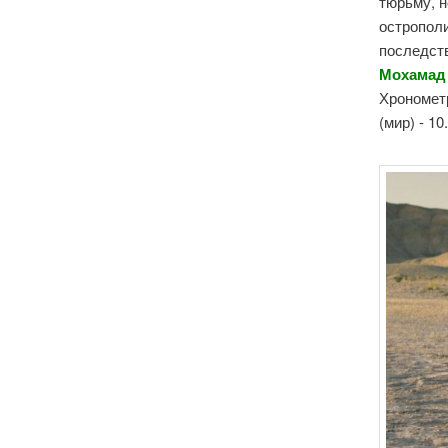
тюрьму, н
острополи
последств
Мохамад 
Хронометр
(мир) - 1