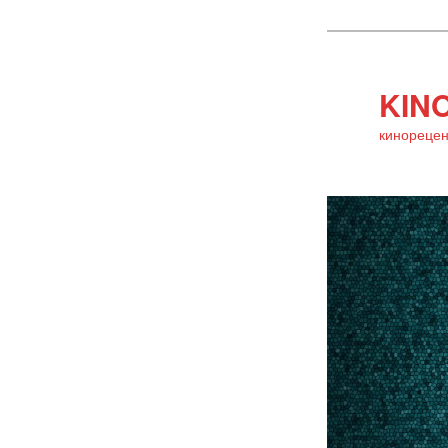
KINO
кинорецен