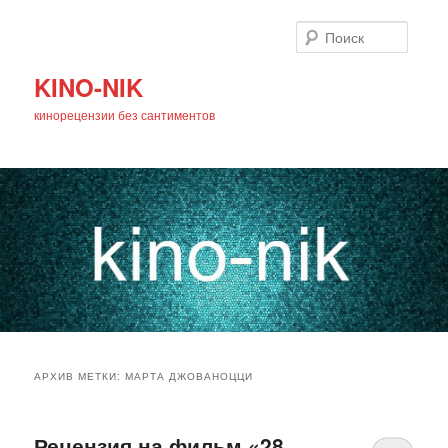
Поиск
KINO-NIK
кинорецензии без сантиментов
Главное
Перейти
Перейти
меню
АРХИВ МЕТКИ:
МАРТА ДЖОВАНОЦЦИ
к
к
основному
дополнительному
Рецензия на фильм «28