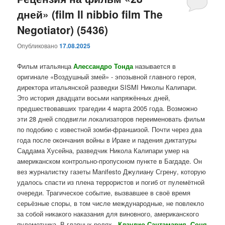
дней» (film Il nibbio film The
содержимому
содержимому
Negotiator) (5436)
Опубликовано
17.08.2025
Фильм итальянца
Алессандро Тонда
называется в
оригинале «Воздушный змей» - эпозывной главного героя,
директора итальянской разведки SISMI Николы Калипари.
Это история двадцати восьми напряжённых дней,
предшествовавших трагедии 4 марта 2005 года. Возможно
эти 28 дней сподвигли локализаторов переименовать фильм
по подобию с известной зомби-франшизой. Почти через два
года после окончания войны в Ираке и падения диктатуры
Саддама Хусейна, разведчик Никола Калипари умер на
американском контрольно-пропускном пункте в Багдаде. Он
вез журналистку газеты Manifesto Джулиану Сгрену, которую
удалось спасти из плена террористов и погиб от пулемётной
очереди. Трагическое событие, вызвавшее в своё время
серьёзные споры, в том числе международные, не повлекло
за собой никакого наказания для виновного, американского
пулеметчика. В главных ролях -
Клаудио Сантамария, Соня