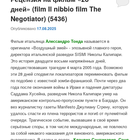
дней» (film Il nibbio film The
содержимому
содержимому
Negotiator) (5436)
Опубликовано
17.08.2025
Фильм итальянца
Алессандро Тонда
называется в
оригинале «Воздушный змей» - эпозывной главного героя,
директора итальянской разведки SISMI Николы Калипари.
Это история двадцати восьми напряжённых дней,
предшествовавших трагедии 4 марта 2005 года. Возможно
эти 28 дней сподвигли локализаторов переименовать фильм
по подобию с известной зомби-франшизой. Почти через два
года после окончания войны в Ираке и падения диктатуры
Саддама Хусейна, разведчик Никола Калипари умер на
американском контрольно-пропускном пункте в Багдаде. Он
вез журналистку газеты Manifesto Джулиану Сгрену, которую
удалось спасти из плена террористов и погиб от пулемётной
очереди. Трагическое событие, вызвавшее в своё время
серьёзные споры, в том числе международные, не повлекло
за собой никакого наказания для виновного, американского
пулеметчика. В главных ролях -
Клаудио Сантамария, Соня