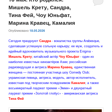
Мишель Крету, Сандра,
содержимому
содержимому
Тина Фей, Чоу Юньфат,
Марина Кравец, Камалия
Опубликовано
18.05.2026
Сегодня празднуют
Сандра
- вокалистка группы Arabesque,
сделавшая успешную сольную карьеру; ее муж, создатель и
идейный вдохновитель музыкального проекта Enigma -
Мишель Крету
; китайский актёр
Чоу Юньфат
- один из
наиболее известных киноактёров Азии; российская
радиоведущая и актриса
Марина Кравец
, единственная
женщина — постоянная участница шоу Comedy Club;
украинская певица, актриса, модель, автор-исполнитель,
известная под творческим псевдонимом
Камалия
; а также
восьмикратный лауреат премии «Эмми» и двукратный
лауреат премии «Золотой глобус» - американская актриса
Тина Фей