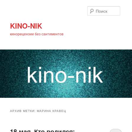
Поиск
KINO-NIK
кинорецензии без сантиментов
Главное
Перейти
Перейти
меню
АРХИВ МЕТКИ:
МАРИНА КРАВЕЦ
к
к
основному
дополнительному
18 мая. Кто родился: