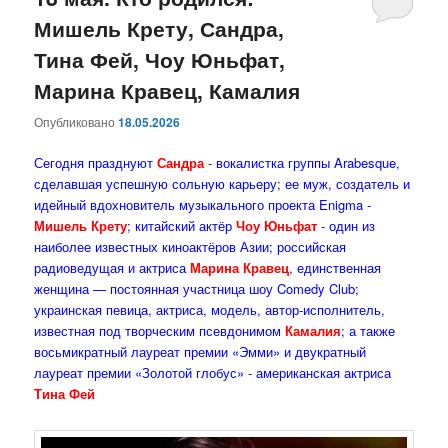
Мишель Крету, Сандра,
содержимому
содержимому
Тина Фей, Чоу Юньфат,
Марина Кравец, Камалия
Опубликовано
18.05.2026
Сегодня празднуют
Сандра
- вокалистка группы Arabesque,
сделавшая успешную сольную карьеру; ее муж, создатель и
идейный вдохновитель музыкального проекта Enigma -
Мишель Крету
; китайский актёр
Чоу Юньфат
- один из
наиболее известных киноактёров Азии; российская
радиоведущая и актриса
Марина Кравец
, единственная
женщина — постоянная участница шоу Comedy Club;
украинская певица, актриса, модель, автор-исполнитель,
известная под творческим псевдонимом
Камалия
; а также
восьмикратный лауреат премии «Эмми» и двукратный
лауреат премии «Золотой глобус» - американская актриса
Тина Фей