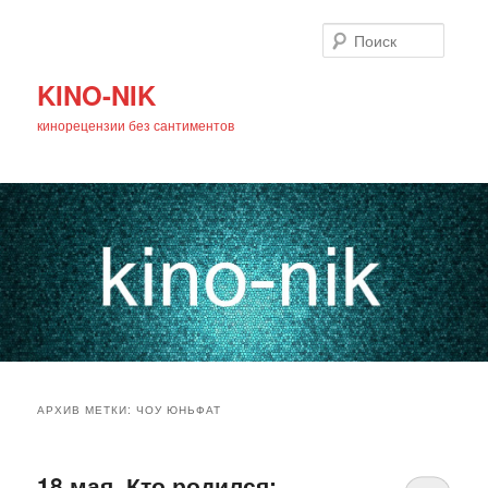
Поиск
KINO-NIK
кинорецензии без сантиментов
Главное
Перейти
Перейти
меню
АРХИВ МЕТКИ:
ЧОУ ЮНЬФАТ
к
к
основному
дополнительному
18 мая. Кто родился: