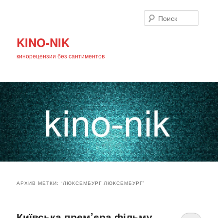
Поиск
KINO-NIK
кинорецензии без сантиментов
Главное
Перейти
Перейти
меню
АРХИВ МЕТКИ:
“ЛЮКСЕМБУРГ ЛЮКСЕМБУРГ”
к
к
основному
дополнительному
Київська прем’єра фільму