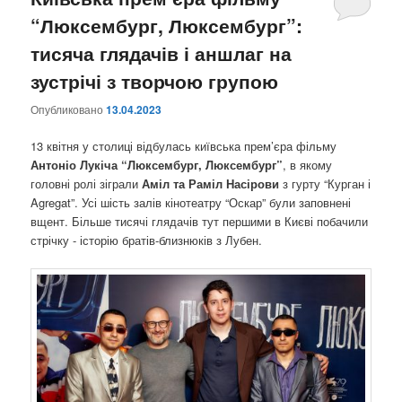
“Люксембург, Люксембург”:
содержимому
содержимому
тисяча глядачів і аншлаг на
зустрічі з творчою групою
Опубликовано
13.04.2023
13 квітня у столиці відбулась київська прем’єра фільму
Антоніо Лукіча “Люксембург, Люксембург”
, в якому
головні ролі зіграли
Аміл та Раміл Насірови
з гурту “Курган і
Agregat”. Усі шість залів кінотеатру “Оскар” були заповнені
вщент. Більше тисячі глядачів тут першими в Києві побачили
стрічку - історію братів-близнюків з Лубен.