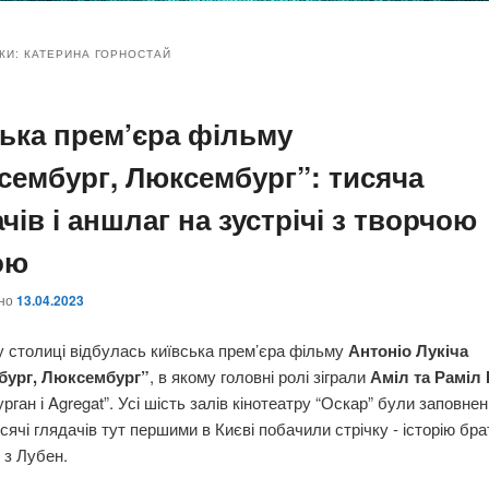
и
и
КИ:
КАТЕРИНА ГОРНОСТАЙ
ська прем’єра фільму
ому
ительному
сембург, Люксембург”: тисяча
жимому
жимому
чів і аншлаг на зустрічі з творчою
ою
ано
13.04.2023
 у столиці відбулась київська прем’єра фільму
Антоніо Лукіча
бург, Люксембург”
, в якому головні ролі зіграли
Аміл та Раміл
урган і Agregat”. Усі шість залів кінотеатру “Оскар” були заповнен
сячі глядачів тут першими в Києві побачили стрічку - історію бра
 з Лубен.