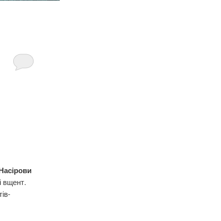
 Насірови
і вщент.
тів-