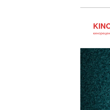
KINO
кинорецен