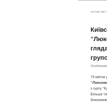
Главное
Перейт
Перейт
меню
АРХИВ МЕТ
к
к
Київ
основн
дополн
“Люк
содер
содер
гляда
груп
Опубликов
13 квітня
“Люксем
з гурту “К
Більше ти
близнюків