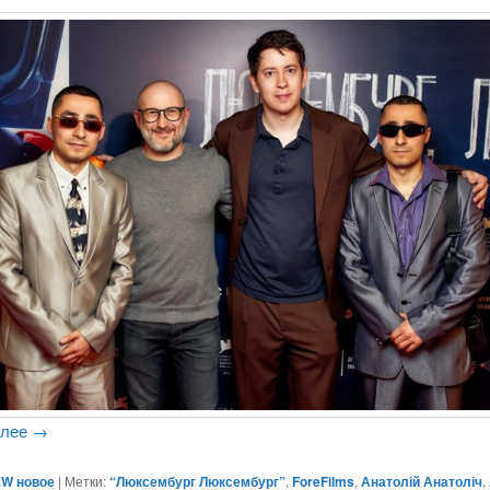
алее
→
W новое
|
Метки:
“Люксембург Люксембург”
,
ForeFilms
,
Анатолій Анатоліч
,