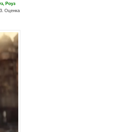
з, Роуз
23. Оценка