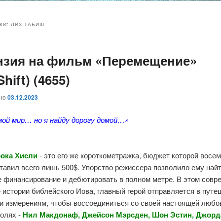
и
и
КИ:
ЛИЗ ТАБИШ
нзия на фильм «Перемещение»
ому
ительному
Shift) (4655)
жимому
жимому
ано
03.12.2023
мой мир… но я найду дорогу домой…»
ока
Хисли
- это его же короткометражка, бюджет которой восем
тавил всего лишь 500$. Упорство режиссера позволило ему най
е финансирование и дебютировать в полном метре. В этом совр
 истории библейского Иова, главный герой отправляется в пут
 и измерениям, чтобы воссоединиться со своей настоящей любо
ролях -
Нил Макдонаф, Джейсон Мэрсден, Шон Эстин, Джорд