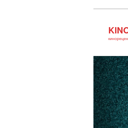
KINO
кинорецен