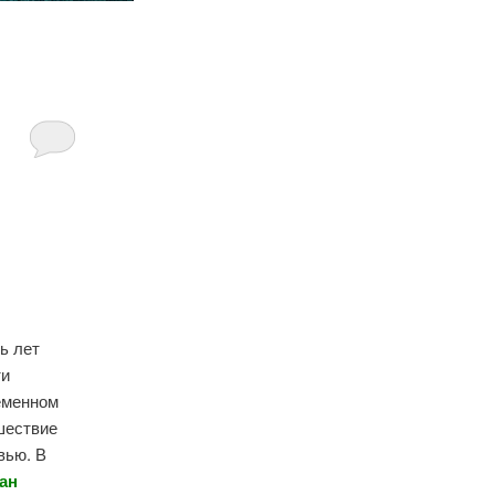
ь лет
ти
еменном
ешествие
вью. В
ан