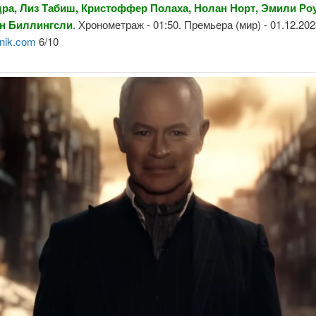
ра, Лиз Табиш, Кристоффер Полаха, Нолан Норт, Эмили Роу
он Биллингсли
. Хронометраж - 01:50. Премьера (мир) - 01.12.20
nik.com
6/10