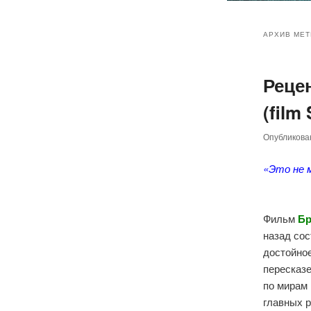
Главное
Перейт
Перейт
меню
АРХИВ МЕТ
к
к
Реце
основн
дополн
(film 
содер
содер
Опубликов
«Это не 
Фильм
Бр
назад сос
достойно
пересказе
по мирам
главных 