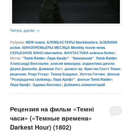
Читать далее
→
Рубрика:
NEW новое
,
БЛОКБАСТЕРЫ blockbusters
,
БОЕВИКИ
action
,
КИНОПРЕМЬЕРЫ МЕСЯЦА Monthly movie news
,
СЕРЬЕЗНОЕ КИНО alternative
,
ФАНТАСТИКА science-fiction
|
Метки:
"Tomb Raider: Лара Крофт"
,
"Киномания"
,
Tomb Raider
,
Александр Виллауме
,
алисия викандер
,
анджелина джоли
,
Дерек Джекоби
,
Доминик Уэст
,
дэниэл ву
,
Кристин Скотт Томас
,
рецензия
,
Роар Утхауг
,
Тамер Барджаг
,
Уолтон Гоггинс
,
фильм
"Розкрадачка гробниць: Лара Крофт"
,
фильм Tomb Raider:
Лара Крофт
,
Эдриан Коллинз
|
Добавить комментарий
Рецензия на фильм «Темні
часи» («Темные времена»
Darkest Hour) (1802)