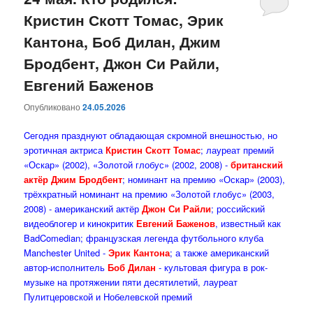
Кристин Скотт Томас, Эрик
содержимому
содержимому
Кантона, Боб Дилан, Джим
Бродбент, Джон Си Райли,
Евгений Баженов
Опубликовано
24.05.2026
Cегодня празднуют обладающая скромной внешностью, но
эротичная актриса
Кристин Скотт Томас
; лауреат премий
«Оскар» (2002), «Золотой глобус» (2002, 2008) -
британский
актёр Джим Бродбент
; номинант на премию «Оскар» (2003),
трёхкратный номинант на премию «Золотой глобус» (2003,
2008) - американский актёр
Джон Си Райли
; российский
видеоблогер и кинокритик
Евгений Баженов
, известный как
BadComedian; французская легенда футбольного клуба
Manchester United -
Эрик Кантона
; а также американский
автор-исполнитель
Боб Дилан
- культовая фигура в рок-
музыке на протяжении пяти десятилетий, лауреат
Пулитцеровской и Нобелевской премий