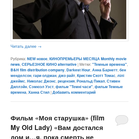
Читать далее
→
Рубрика:
NEW новое
,
КИНОПРЕМЬЕРЫ МЕСЯЦА Monthly movie
news
,
СЕРЬЕЗНОЕ КИНО alternative
|
Метки:
"Темные времена"
,
B&H film distribution company
,
Darkest Hour
,
Анна Барнетт
,
бен
менделсон
,
гари олдман
,
джо райт
,
Кристин Скотт Томас
,
лілі
джеймс
,
Николас Джонс
,
рецензия
,
Рональд Пикап
,
Стивен
Диллэйн
,
Сэмюэл Уэст
,
фильм "Темні часи"
,
фильм Темные
времена
,
Ханна Стил
|
Добавить комментарий
Фильм «Моя старушка» (film
My Old Lady) «Вам достался
дом и…я, пока смерть не