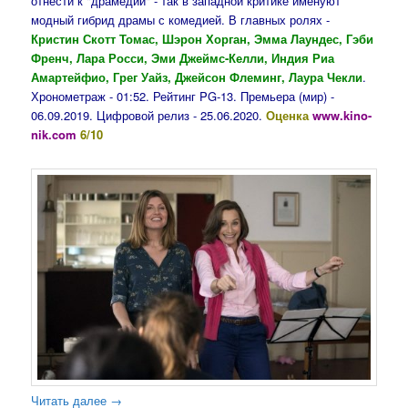
отнести к "драмедии" - так в западной критике именуют
модный гибрид драмы с комедией. В главных ролях -
Кристин Скотт Томас, Шэрон Хорган, Эмма Лаундес, Гэби
Френч, Лара Росси, Эми Джеймс-Келли, Индия Риа
Амартейфио, Грег Уайз, Джейсон Флеминг, Лаура Чекли
.
Хронометраж - 01:52. Рейтинг PG-13. Премьера (мир) -
06.09.2019. Цифровой релиз - 25.06.2020.
Оценка
www.kino-
nik.com
6/10
Читать далее
→