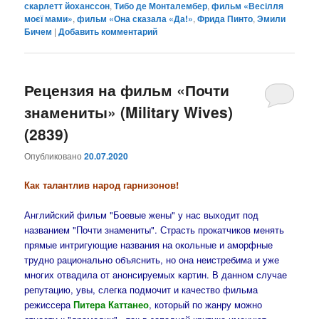
скарлетт йоханссон
,
Тибо де Монталембер
,
фильм «Весілля
моєї мами»
,
фильм «Она сказала «Да!»
,
Фрида Пинто
,
Эмили
Бичем
|
Добавить комментарий
Рецензия на фильм «Почти
знамениты» (Military Wives)
(2839)
Опубликовано
20.07.2020
Как талантлив народ гарнизонов!
Английский фильм "Боевые жены" у нас выходит под
названием "Почти знамениты". Страсть прокатчиков менять
прямые интригующие названия на окольные и аморфные
трудно рационально объяснить, но она неистребима и уже
многих отвадила от анонсируемых картин. В данном случае
репутацию, увы, слегка подмочит и качество фильма
режиссера
Питера Каттанео
, который по жанру можно