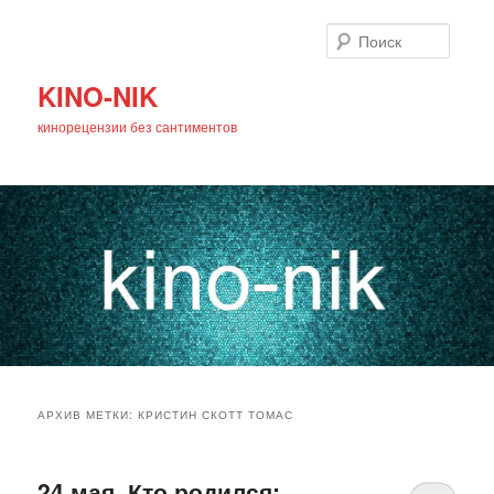
Поиск
KINO-NIK
кинорецензии без сантиментов
Главное
Перейти
Перейти
меню
АРХИВ МЕТКИ:
КРИСТИН СКОТТ ТОМАС
к
к
основному
дополнительному
24 мая. Кто родился: