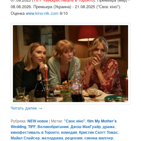
08.08.2026. Премьера (Украина) - 21.08.2025 ("Своє кiно").
Оценка
www.kino-nik.com
6/10
Читать далее
→
Рубрика:
NEW новое
|
Метки:
"Своє кiно"
,
film My Mother's
Wedding
,
TIFF
,
Великобритания
,
Джош МакГуайр
,
драма
,
кинофестиваль в Торонто
,
комедия
,
Кристин Скотт Томас
,
Майкл Спайсер
,
мелодрама
,
рецензия
,
сиенна миллер
,