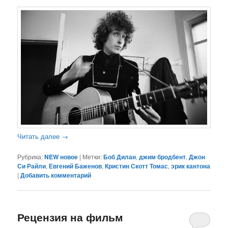
Читать далее
→
Рубрика:
NEW новое
|
Метки:
Боб Дилан
,
джим бродбент
,
Джон
Си Райли
,
Евгений Баженов
,
Кристин Скотт Томас
,
эрик кантона
|
Добавить комментарий
Рецензия на фильм