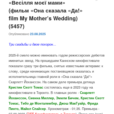
«Весілля моєї мами»
(фильм «Она сказала «Да!»
film My Mother’s Wedding)
(5457)
Опубликовано
23.08.2025
Три свадьбы и двое похорон…
2025-й смело можно именовать годом режиссерских дебютов
именитых звезд. На прошедшем Каннском кинофестивале
показали сразу три фильма, снятых известными актерами: к
слову, среди начинающих постановщиков оказалась и
исполнительница главной роли в «Она сказала “Да!”»
Скарлетт Йоханссон. На самом деле премьера детища
Кристин Скотт Томас
состоялась еще в 2023 году на
кинофестивале в Торонто. В главных ролях -
Скарлетт
Йоханссон, Сиенна Миллер, Эмили Бичем, Кристин Скотт
Томас, Тибо де Монталембер, Джош МакГуайр, Фрида
Пинто, Майкл Спайсер
. Хронометраж - 01;35. Премьера -
07.09.2023 (
TIFF Кинофестиваль в Торонто
). Премьера (мир) -