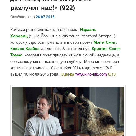
разлучит нас!» (922)
Опубликовано
26.07.2015
Режиссером фильма стал сценарист
Израэль
Хоровиц
("Нью-Йорк, я люблю тебя", "Автора! Автора!")
которому удалось пригласить в свой проект
Мэгги Смит,
Кевина Клайна
и, главное, блистательную
Кристин Скотт
Томас
, которая может придать смысл любой безделице, а
серьезному кино - настоящую глубину. Мировая премьера
картины состоялась 10 сентября 2014 года, релиз DVD
вышел 10 июля 2015 года.
Оценка
www.kino-nik.com
6/10