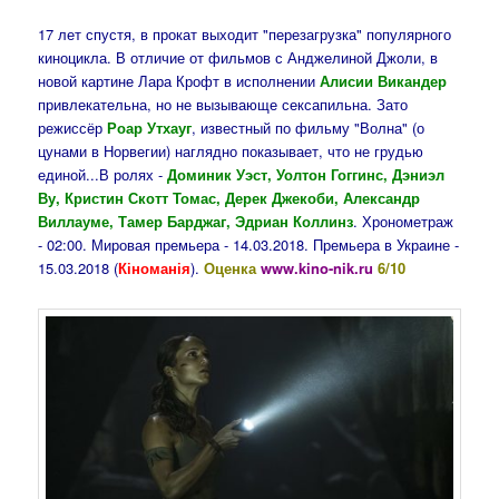
17 лет спустя, в прокат выходит "перезагрузка" популярного
киноцикла. В отличие от фильмов с Анджелиной Джоли, в
новой картине Лара Крофт в исполнении
Алисии Викандер
привлекательна, но не вызывающе сексапильна. Зато
режиссёр
Роар Утхауг
, известный по фильму "Волна" (о
цунами в Норвегии) наглядно показывает, что не грудью
единой...В ролях -
Доминик Уэст, Уолтон Гоггинс, Дэниэл
Ву, Кристин Скотт Томас, Дерек Джекоби, Александр
Виллауме, Тамер Барджаг, Эдриан Коллинз
. Хронометраж
- 02:00. Мировая премьера - 14.03.2018. Премьера в Украине -
15.03.2018 (
Кіноманія
).
Оценка
www.kino-nik.ru
6/10