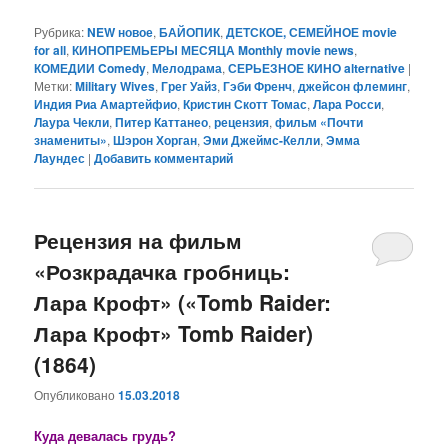
Рубрика:
NEW новое
,
БАЙОПИК
,
ДЕТСКОЕ, СЕМЕЙНОЕ movie
for all
,
КИНОПРЕМЬЕРЫ МЕСЯЦА Monthly movie news
,
КОМЕДИИ Comedy
,
Мелодрама
,
СЕРЬЕЗНОЕ КИНО alternative
|
Метки:
Military Wives
,
Грег Уайз
,
Гэби Френч
,
джейсон флеминг
,
Индия Риа Амартейфио
,
Кристин Скотт Томас
,
Лара Росси
,
Лаура Чекли
,
Питер Каттанео
,
рецензия
,
фильм «Почти
знамениты»
,
Шэрон Хорган
,
Эми Джеймс-Келли
,
Эмма
Лаундес
|
Добавить комментарий
Рецензия на фильм
«Розкрадачка гробниць:
Лара Крофт» («Tomb Raider:
Лара Крофт» Tomb Raider)
(1864)
Опубликовано
15.03.2018
Куда девалась грудь?