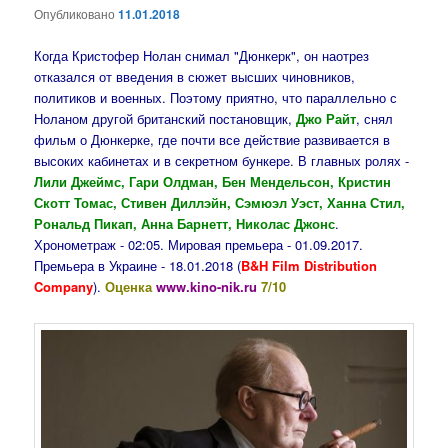
Опубликовано
11.01.2018
Когда Кристофер Нолан снимал "Дюнкерк", он наотрез
отказался от введения в сюжет высших чиновников,
политиков и военных. Поэтому приятно, что параллельно с
Ноланом другой британский постановщик,
Джо Райт
, снял
фильм о Дюнкерке, где почти все действие развивается в
высоких кабинетах и в секретном бункере. В главных ролях -
Лили Джеймс, Гари Олдман, Бен Мендельсон, Кристин
Скотт Томас, Стивен Диллэйн, Сэмюэл Уэст, Ханна Стил,
Рональд Пикап, Анна Барнетт, Николас Джонс
.
Хронометраж - 02:05. Мировая премьера - 01.09.2017.
Премьера в Украине - 18.01.2018 (
B&H Film Distribution
Company
).
Оценка
www.kino-nik.ru
7/10