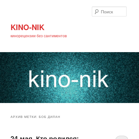
Поиск
KINO-NIK
кинорецензии без сантиментов
Главное
Перейти
Перейти
меню
АРХИВ МЕТКИ:
БОБ ДИЛАН
к
к
основному
дополнительному
24 мая. Кто родился: