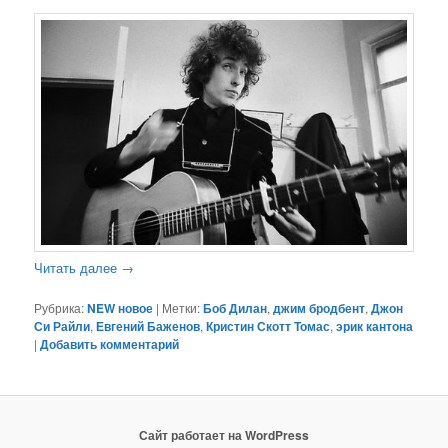
Читать далее
→
Рубрика:
NEW новое
|
Метки:
Боб Дилан
,
джим бродбент
,
Джон
Си Райли
,
Евгений Баженов
,
Кристин Скотт Томас
,
эрик кантона
|
Добавить комментарий
Сайт работает на WordPress