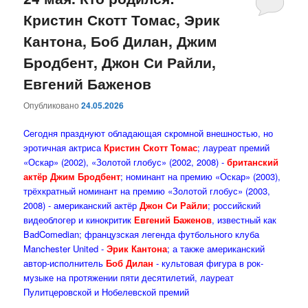
Кристин Скотт Томас, Эрик
содержимому
содержимому
Кантона, Боб Дилан, Джим
Бродбент, Джон Си Райли,
Евгений Баженов
Опубликовано
24.05.2026
Cегодня празднуют обладающая скромной внешностью, но
эротичная актриса
Кристин Скотт Томас
; лауреат премий
«Оскар» (2002), «Золотой глобус» (2002, 2008) -
британский
актёр Джим Бродбент
; номинант на премию «Оскар» (2003),
трёхкратный номинант на премию «Золотой глобус» (2003,
2008) - американский актёр
Джон Си Райли
; российский
видеоблогер и кинокритик
Евгений Баженов
, известный как
BadComedian; французская легенда футбольного клуба
Manchester United -
Эрик Кантона
; а также американский
автор-исполнитель
Боб Дилан
- культовая фигура в рок-
музыке на протяжении пяти десятилетий, лауреат
Пулитцеровской и Нобелевской премий