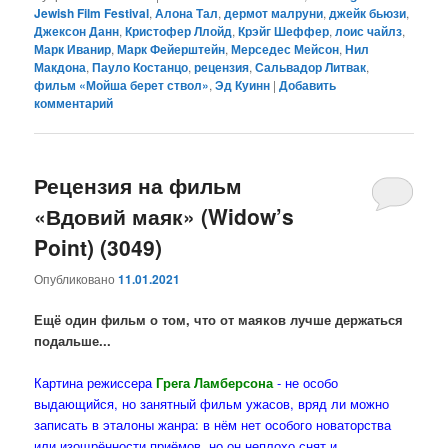
Jewish Film Festival
,
Алона Тал
,
дермот малруни
,
джейк бьюзи
,
Джексон Данн
,
Кристофер Ллойд
,
Крэйг Шеффер
,
лоис чайлз
,
Марк Иванир
,
Марк Фейерштейн
,
Мерседес Мейсон
,
Нил
Макдона
,
Пауло Костанцо
,
рецензия
,
Сальвадор Литвак
,
фильм «Мойша берет ствол»
,
Эд Куинн
|
Добавить
комментарий
Рецензия на фильм
«Вдовий маяк» (Widow’s
Point) (3049)
Опубликовано
11.01.2021
Ещё один фильм о том, что от маяков лучше держаться
подальше...
Картина режиссера
Грега Ламберсона
- не особо
выдающийся, но занятный фильм ужасов, вряд ли можно
записать в эталоны жанра: в нём нет особого новаторства
или изощрённости приёмов, но он неплохо снят и