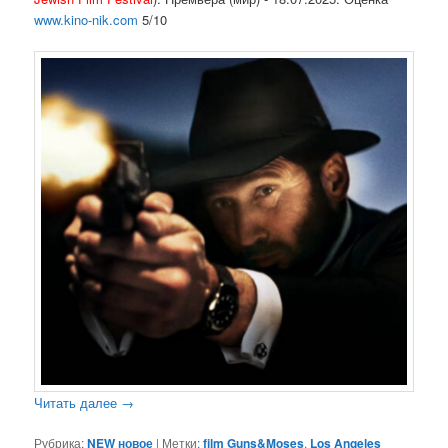
www.kino-nik.com
5/10
Читать далее
→
Рубрика:
NEW новое
|
Метки:
film Guns&Moses
,
Los Angeles