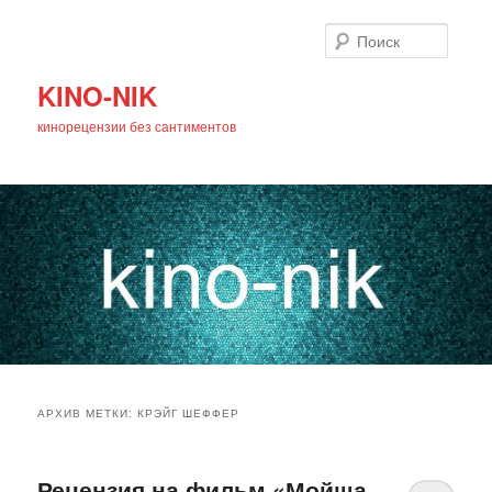
Поиск
KINO-NIK
кинорецензии без сантиментов
Главное
Перейти
Перейти
меню
АРХИВ МЕТКИ:
КРЭЙГ ШЕФФЕР
к
к
основному
дополнительному
Рецензия на фильм «Мойша