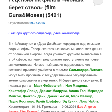
берет ствол» (film
содержимому
содержимому
Guns&Moses) (5421)
Опубликовано
29.07.2025
Сказ про крутого стрельца, раввина-молодца…
В «Чайнатауне» и «Двух Джейках» коррупцию подпитывали
вода и нефть. Теперь же грязные карманы наполняют деньги
от солнечной энергии. Когда убивают крупного бизнесмена в
этой сфере, полиция предполагает преступление на почве
антисемитизма. Но местный раввин подозревает, что
истинной причиной убийства в фильме
Сальвадора Литвака
могут быть проблемы с государственным регулированием
землепользования и энергетики. И берет дело в свои руки. В
главных ролях -
Марк Фейерштейн, Нил Макдона,
Кристофер Ллойд, Дермот Малруни, Алона Тал, Мерседес
Мейсон, Джексон Данн, Джейк Бьюзи, Марк Иванир,
Пауло Костанцо, Крейг Шеффер, Эд Куинн, Лоис Чайлз
.
Хронометраж - 01:34. Премьера - 19.06.2024 (
Los Angeles
Jewish Film Festival
). Премьера (мир) - 18.07.2025. Оценка