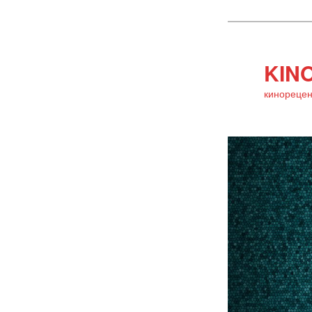
KINO
кинорецен