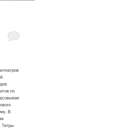
нотеатров
ой
идев
атов по
одсовывая
ового
рму. В
им
. Титры