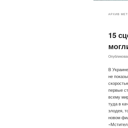
Главное
Перейт
Перейт
меню
АРХИВ МЕТ
к
к
15 с
основн
дополн
могл
содер
содер
Опубликов
В Украин
не показы
скоростью
первые ст
всему мир
туда в ка
злодея, т
новом фи
«Мстител