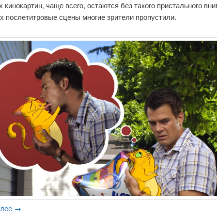
 кинокартин, чаще всего, остаются без такого пристального вни
х послетитровые сцены многие зрители пропустили.
алее
→