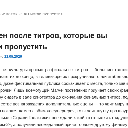
и
и
КИ:
КОТОРЫЕ ВЫ МОГЛИ ПРОПУСТИТЬ
цен после титров, которые вы
ому
ительному
и пропустить
жимому
жимому
ано
22.05.2026
е нет культуры просмотра финальных титров — большинство ки
вает их до конца, в телевизоре их прокручивают с нечитабельн
, даже фестивальная публика соскакивает с места, только зав
рочки. Лишь всемогущий Marvel постепенно приучает своих фан
у сидеть в зале кинотеатра до окончания финальных титров, п
честве вознаграждения дополнительные сцены — то явит миру н
о покажет камео любимого супергероя, то вклеит шутку про шау
льме «Стражи Галактики» все ждали какой-то отсылки к грядущ
ям-2», а получили неожиданный привет совсем другому фильму