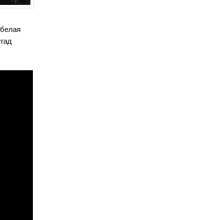
-белая
угад