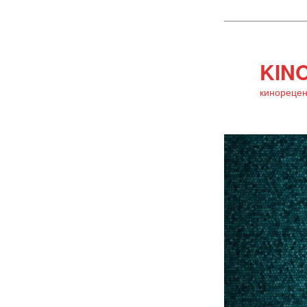
KINO
кинорецен