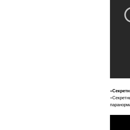
«Секретн
«Секретн
паранорм