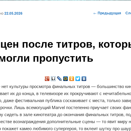
и
Навигация
←
Предыдущая
Сл
ано
22.05.2026
по
записям
ому
сцен после титров, кото
жимому
могли пропустить
е нет культуры просмотра финальных титров — большинство ки
вает их до конца, в телевизоре их прокручивают с нечитабельн
, даже фестивальная публика соскакивает с места, только зав
рочки. Лишь всемогущий Marvel постепенно приучает своих фан
у сидеть в зале кинотеатра до окончания финальных титров, п
честве вознаграждения дополнительные сцены — то явит миру н
о покажет камео любимого супергероя, то вклеит шутку про шау