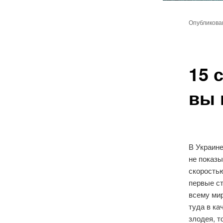
Главное
Перейт
меню
Опубликов
к
основн
15 
содер
вы 
В Украин
не показы
скоростью
первые ст
всему мир
туда в ка
злодея, т