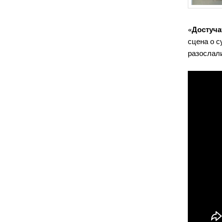
«Достуча
сцена о с
разослали