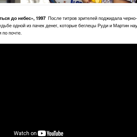
ться до небес», 1997
После титров зрителей поджидала черно
удьбе одной из пачек денег, которые беглецы Руди и Мартин на
 по почте.