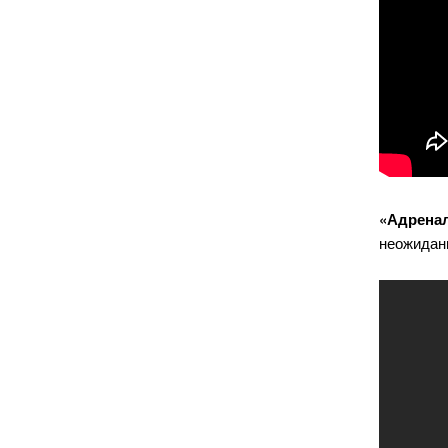
«Адренал
неожиданн