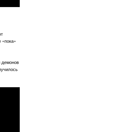
от
е «пока»
и демонов
случилось