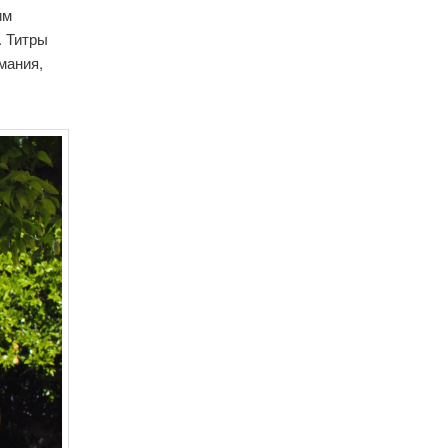
им
. Титры
мания,