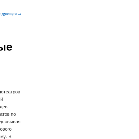
едующая
→
рые
нотеатров
ой
идев
атов по
одсовывая
ового
рму. В