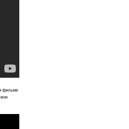
м фильме
свои