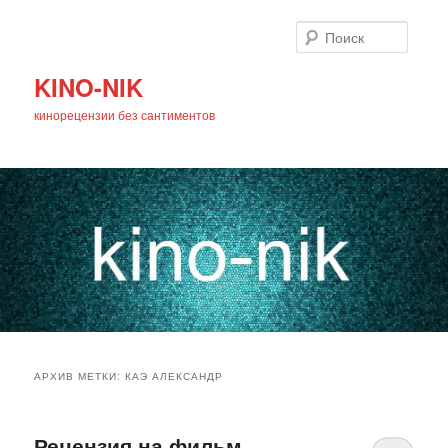
Поиск
KINO-NIK
кинорецензии без сантиментов
Главное
Перейти
Перейти
меню
АРХИВ МЕТКИ:
КАЭ АЛЕКСАНДР
к
к
основному
дополнительному
Рецензия на фильм