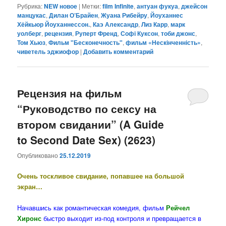
Рубрика:
NEW новое
|
Метки:
film Infinite
,
антуан фукуа
,
джейсон
манцукас
,
Дилан О’Брайен
,
Жуана Рибейру
,
Йоуханнес
Хёйкьюр Йоуханнессон.
,
Каэ Александр
,
Лиз Карр
,
марк
уолберг
,
рецензия
,
Руперт Френд
,
Софі Куксон
,
тоби джонс
,
Том Хьюз
,
Фильм "Бесконечность"
,
фильм «Нескінченність»
,
чиветель эджиофор
|
Добавить комментарий
Рецензия на фильм
“Руководство по сексу на
втором свидании” (A Guide
to Second Date Sex) (2623)
Опубликовано
25.12.2019
Очень тоскливое свидание, попавшее на большой
экран…
Начавшись как романтическая комедия, фильм
Рейчел
Хиронс
быстро выходит из-под контроля и превращается в