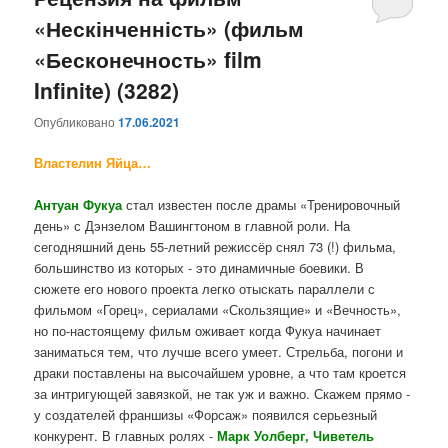
«Нескінченність» (фильм
содержимому
содержимому
«Бесконечность» film
Infinite) (3282)
Опубликовано
17.06.2021
Властелин Яйца…
Антуан Фукуа
стал известен после драмы «Тренировочный
день» с Дэнзелом Вашингтоном в главной роли. На
сегодняшний день 55-летний режиссёр снял 73 (!) фильма,
большинство из которых - это динамичные боевики. В
сюжете его нового проекта легко отыскать параллели с
фильмом «Горец», сериалами «Скользящие» и «Вечность»,
но по-настоящему фильм оживает когда Фукуа начинает
заниматься тем, что лучше всего умеет. Стрельба, погони и
драки поставлены на высочайшем уровне, а что там кроется
за интригующей завязкой, не так уж и важно. Скажем прямо -
у создателей франшизы «Форсаж» появился серьезный
конкурент. В главных ролях -
Марк Уолберг, Чиветель