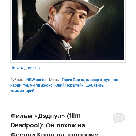
Читать далее
→
Рубрика:
NEW новое
|
Метки:
Гарик Бирча
,
оливер стоун
,
том
харди
,
томми ли джонс
,
Юрий Норштейн
|
Добавить
комментарий
Фильм «Дэдпул» (film
Deadpool): Он похож на
Фредди Крюгера, которому