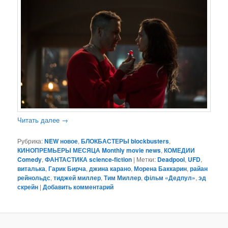
Читать далее
→
Рубрика:
NEW новое
,
БЛОКБАСТЕРЫ blockbusters
,
КИНОПРЕМЬЕРЫ МЕСЯЦА Monthly movie news
,
КОМЕДИИ
Comedy
,
ФАНТАСТИКА science-fiction
|
Метки:
Deadpool
,
UFD
,
виталька
,
Гарик Бирча
,
джина карано
,
Морена Баккарин
,
райан
рейнольдс
,
тиджей миллер
,
Тим Миллер
,
фільм «Дедпул»
,
эд
скрейн
|
Добавить комментарий