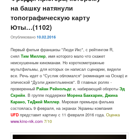
на башку натянули
топографическую карту
Юты…(1102)
Опубликовано
10.02.2016
Первый фильм франшизы "Люди Икс", с рейтингом R,
снял
Тим Миллер
, имя которого мало что скажет
неискушенным киноманам. Но короткометражные
мультфильмы, для которых он написал сценарии, видели
все. Речь идет о "Суслик обломался" (номинация на Оскар) и
эпической "Дуэли джентльменов". В главных ролях -
проверенный
Райан Рейнольдс
и, набирающий обороты
Эд
Скрейн
.
В группе поддержки
Морена Баккарин, Джина
Карано, ТиДжей Миллер
. Мировая премьера фильма
состоялась 9 февраля, на экранах Украины компания
UFD
представит картину с 11 февраля 2016 года.
Оценка
www.kino-nik.com
7/10