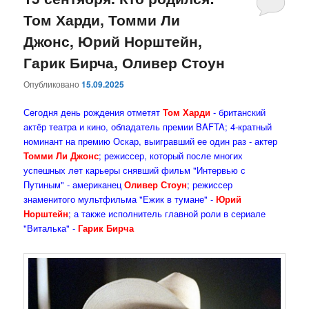
Том Харди, Томми Ли
содержимому
содержимому
Джонс, Юрий Норштейн,
Гарик Бирча, Оливер Стоун
Опубликовано
15.09.2025
Сегодня день рождения отметят
Том Харди
- британский
актёр театра и кино, обладатель премии BAFTA; 4-кратный
номинант на премию Оскар, выигравший ее один раз - актер
Томми Ли Джонс
; режиссер, который после многих
успешных лет карьеры снявший фильм "Интервью с
Путиным" - американец
Оливер Стоун
; режиссер
знаменитого мультфильма "Ежик в тумане" -
Юрий
Норштейн
; а также исполнитель главной роли в сериале
"Виталька" -
Гарик Бирча