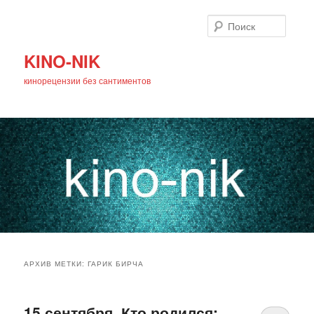
Поиск
KINO-NIK
кинорецензии без сантиментов
Главное
Перейти
Перейти
меню
АРХИВ МЕТКИ:
ГАРИК БИРЧА
к
к
основному
дополнительному
15 сентября. Кто родился: