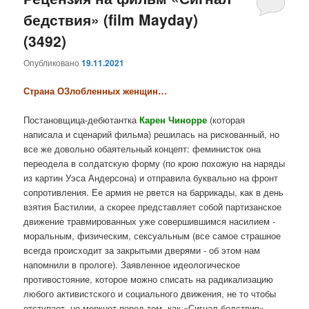
бедствия» (film Mayday)
содержимому
содержимому
(3492)
Опубликовано
19.11.2021
Страна ОЗлобленных женщин…
Постановщица-дебютантка
Карен Чинорре
(которая
написала и сценарий фильма) решилась на рискованный, но
все же довольно обаятельный концепт: феминисток она
переодела в солдатскую форму (по крою похожую на наряды
из картин Уэса Андерсона) и отправила буквально на фронт
сопротивления. Ее армия не рвется на баррикады, как в день
взятия Бастилии, а скорее представляет собой партизанское
движение травмированных уже совершившимся насилием -
моральным, физическим, сексуальным (все самое страшное
всегда происходит за закрытыми дверями - об этом нам
напомнили в прологе). Заявленное идеологическое
противостояние, которое можно списать на радикализацию
любого активистского и социального движения, не то чтобы
отступает, но меркнет перед тем, как «Сигнал бедствия»