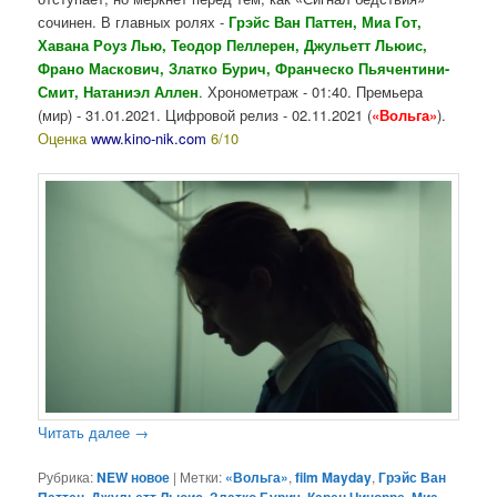
сочинен. В главных ролях -
Грэйс Ван Паттен, Миа Гот,
Хавана Роуз Лью, Теодор Пеллерен, Джульетт Льюис,
Франо Маскович, Златко Бурич, Франческо Пьячентини-
Смит, Натаниэл Аллен
. Хронометраж - 01:40. Премьера
(мир) - 31.01.2021. Цифровой релиз - 02.11.2021 (
«Вольга»
).
Оценка
www.kino-nik.com
6/10
Читать далее
→
Рубрика:
NEW новое
|
Метки:
«Вольга»
,
film Mayday
,
Грэйс Ван
,
,
,
,