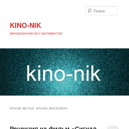
Поиск
KINO-NIK
кинорецензии без сантиментов
Главное
Перейти
Перейти
меню
АРХИВ МЕТКИ:
ФРАНО МАСКОВИЧ
к
к
основному
дополнительному
Рецензия на фильм «Сигнал