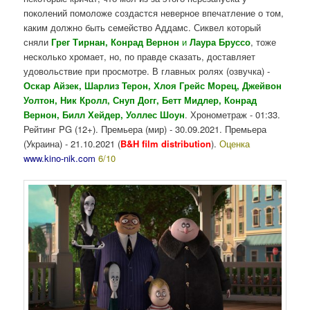
поколений помоложе создастся неверное впечатление о том,
каким должно быть семейство Аддамс. Сиквел который
сняли
Грег Тирнан, Конрад Вернон
и
Лаура Бруссо
, тоже
несколько хромает, но, по правде сказать, доставляет
удовольствие при просмотре. В главных ролях (озвучка) -
Оскар Айзек, Шарлиз Терон, Хлоя Грейс Морец, Джейвон
Уолтон, Ник Кролл, Снуп Догг, Бетт Мидлер, Конрад
Вернон, Билл Хейдер, Уоллес Шоун
. Хронометраж - 01:33.
Рейтинг PG (12+). Премьера (мир) - 30.09.2021. Премьера
(Украина) - 21.10.2021 (
B&H film distribution
).
Оценка
www.kino-nik.com
6/10