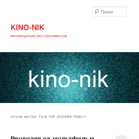
Поиск
KINO-NIK
кинорецензии без сантиментов
Главное
Перейти
Перейти
меню
АРХИВ МЕТКИ:
FILM THE ADDAMS FAMILY
к
к
основному
дополнительному
Рецензия на мультфильм