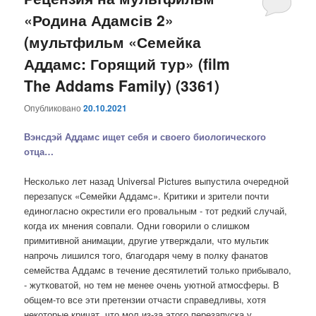
«Родина Адамсів 2»
содержимому
содержимому
(мультфильм «Семейка
Аддамс: Горящий тур» (film
The Addams Family) (3361)
Опубликовано
20.10.2021
Вэнсдэй Аддамс ищет себя и своего биологического
отца…
Несколько лет назад Universal Pictures выпустила очередной
перезапуск «Семейки Аддамс». Критики и зрители почти
единогласно окрестили его провальным - тот редкий случай,
когда их мнения совпали. Одни говорили о слишком
примитивной анимации, другие утверждали, что мультик
напрочь лишился того, благодаря чему в полку фанатов
семейства Аддамс в течение десятилетий только прибывало,
- жутковатой, но тем не менее очень уютной атмосферы. В
общем-то все эти претензии отчасти справедливы, хотя
некоторые кричат, что мол из-за этого перезапуска у