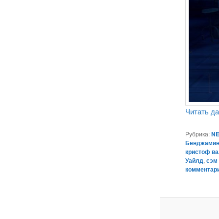
Читать д
Рубрика:
NE
Бенджамин
кристоф в
Уайлд
,
сэм
комментар