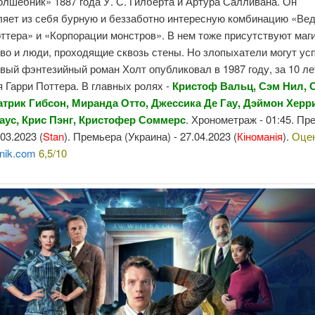
лшебник» 1887 года У. С. Гилберта и Артура Салливана. Он
ляет из себя бурную и беззаботно интересную комбинацию «Ве
ттера» и «Корпорации монстров». В нем тоже присутствуют маги
во и люди, проходящие сквозь стены. Но злопыхатели могут ус
рвый фэнтезийный роман Холт опубликовал в 1987 году, за 10 ле
 Гарри Поттера. В главных ролях -
Кристоф Вальц, Сэм Нил,
атрик Гибсон, Миранда Отто, Джессика Де Гау, Дэймон Херр
аус, Крис Пэнг, Кристофер Соммерс
. Хронометраж - 01:45. Пр
.03.2023 (
Stan
). Премьера (Украина) - 27.04.2023 (
Кіноманія
).
Оце
nik.com
6,5/10