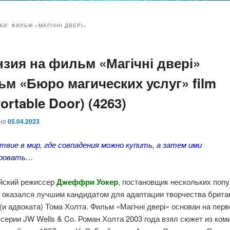
и
и
КИ:
ФИЛЬМ «МАГІЧНІ ДВЕРІ»
нзия на фильм «Магічні двері»
ому
ительному
ьм «Бюро магических услуг» film
жимому
жимому
ortable Door) (4263)
ано
05.04.2023
вие в мир, где совпадения можно купить, а затем ими
ировать…
йский режиссер
Джеффри Уокер
, постановщик нескольких поп
, оказался лучшим кандидатом для адаптации творчества брита
(и адвоката) Тома Холта. Фильм «Магічні двері» основан на перв
 серии JW Wells & Co. Роман Холта 2003 года взял сюжет из ком