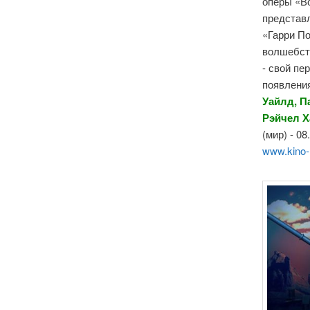
оперы «Во
представ
«Гарри По
волшебст
- свой пе
появления
Уайлд, П
Рэйчел Х
(мир) - 08
www.kino-