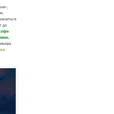
дьм»,
я,
покоиться
т до
 Софи
иман,
емьера
нка