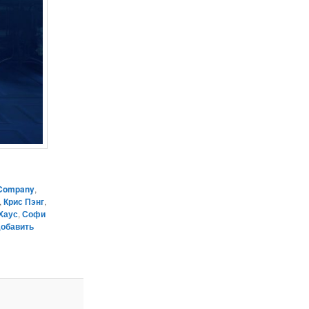
 Company
,
,
Крис Пэнг
,
Хаус
,
Софи
обавить