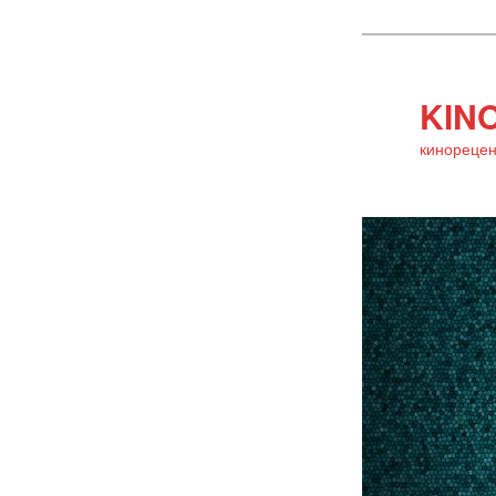
KINO
кинорецен