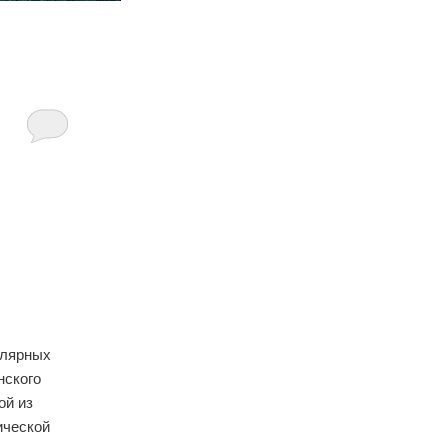
улярных
нского
ой из
ической