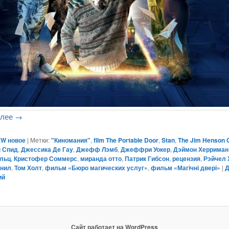
алее
→
W новое
|
Метки:
"Киномания"
,
film The Portable Door
,
Stan
,
The Jim Henson
 Спид
,
Джессика Де Гау
,
Джефф Лэмб
,
Джеффри Уокер
,
Дэймон Херриман
альц
,
Кристофер Соммерс
,
миранда отто
,
Патрик Гибсон
,
рецензия
,
Рэйчел 
 нил
,
Том Холт
,
фильм «Бюро магических услуг»
,
фильм «Магічні двері»
|
Д
ий
Сайт работает на WordPress