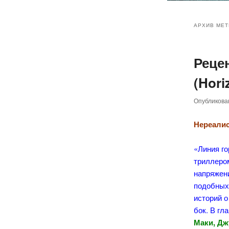
Главное
Перейт
Перейт
меню
АРХИВ МЕТ
к
к
Реце
основн
дополн
(Hori
содер
содер
Опубликов
Нереалис
«Линия г
триллеро
напряжени
подобных
историй о
бок. В гл
Маки, Дж