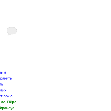
ьным
хранить
ль
ьных
т бок о
ямс, Пёрл
 Франсуа