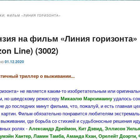
и
и
КИ:
ФИЛЬМ «ЛИНИЯ ГОРИЗОНТА»
нзия на фильм «Линия горизонта»
ому
ительному
zon Line) (3002)
жимому
жимому
ано
01.12.2020
тичный триллер о выживании...
оризонта» не является каким-то изобретательным или оригинал
м, но шведскому режиссеру
Микаэлю Марсимаину
удалось со
е до последних минут фильма, что, пожалуй, и есть главная це
 картин. Фильм обязательно понравится любителям экстремал
 выживании, где борьба со стихией и судьбоносные решения иду
авных ролях -
Александр Дреймон, Кит Дэвид, Эллисон Уиль
умэйн Хантер, Ламин Тамба, Аманда Кхан, Орелейт Доэрти,