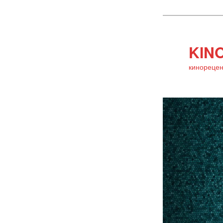
KINO
кинорецен