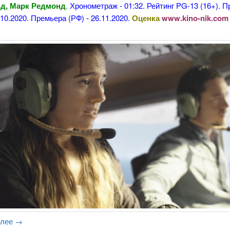
д, Марк Редмонд
.
Хронометраж - 01:32. Рейтинг PG-13 (16+). 
.10.2020. Премьера (РФ) - 26.11.2020.
Оценка
www.kino-nik.com
алее
→