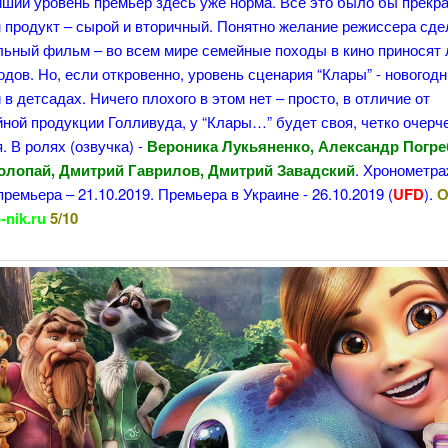
йший уровень премьер здесь уже норма. Все это было бы прекр
 продукт – сырой и вторичный. Понятно желание режиссера сде
льный фильм – во всем мире семейные походы в кино приносят
дов. Но, если откровенно, уровень сценария “Клары” - новогод
 в детсадах. Ничего плохого в этом нет – просто, в отличие от
ной продукции Голливуда, у “Клары…” будет своя, четко очерч
. В ролях (озвучка) -
Вероника Лукьяненко, Александр Погре
олопай, Дмитрий Гаврилов, Дмитрий Завадский
. Хронометра
ремьера – 21.10.2019. Премьера в Украине - 26.10.2019 (
UFD
).
О
-nik.ru
5/10