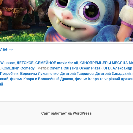
алее
→
W новое
,
ДЕТСКОЕ, СЕМЕЙНОЕ movie for all
,
КИНОПРЕМЬЕРЫ МЕСЯЦА Mo
,
КОМЕДИИ Comedy
|
Метки:
Cinema Citi (ТРЦ Ocean Plaza)
,
UFD
,
Александр
 Погребняк
,
Вероника Лукьяненко
,
Дмитрий Гаврилов
,
Дмитрий Завадский
,
лопай
,
фильм Клара и Волшебный Дракон
,
фильм Клара та чарiвний драко
ий
Сайт работает на WordPress