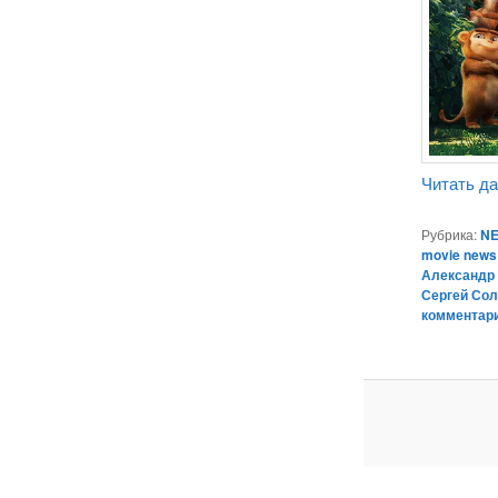
Читать д
Рубрика:
NE
movie news
Александр
Сергей Со
комментар