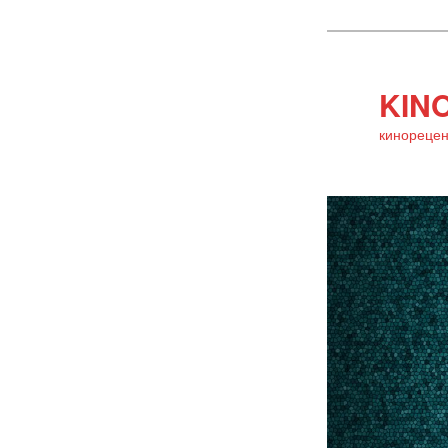
KINO
кинорецен