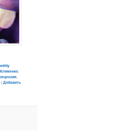
nthly
 Клименко
,
рецензия
,
н
|
Добавить