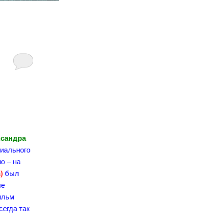
сандра
риального
о – на
)
был
ые
ильм
сегда так