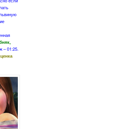
асно если
лать
 львиную
ние
енная
бняк,
ж – 01:25.
ценка