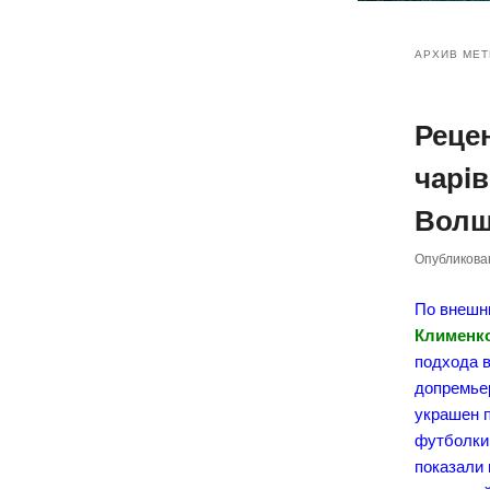
Главное
Перейт
Перейт
меню
АРХИВ МЕТ
к
к
Реце
основн
дополн
чарi
содер
содер
Волш
Опубликов
По внешн
Клименк
подхода в
допремье
украшен 
футболки,
показали 