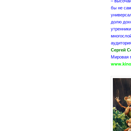
– высоча
бы не сам
универса
долю дохо
утренники
многослой
аудитория
Сергей С
Мировая п
www.kino