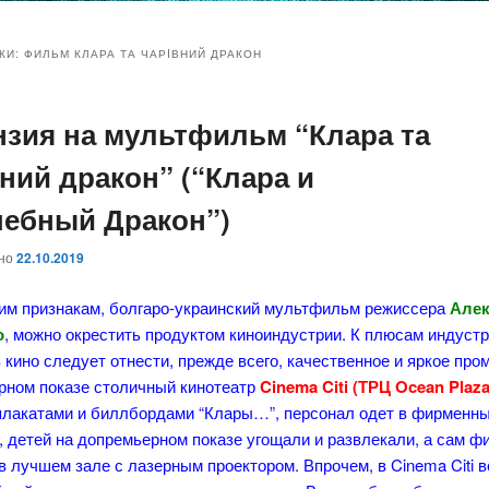
и
и
КИ:
ФИЛЬМ КЛАРА ТА ЧАРIВНИЙ ДРАКОН
нзия на мультфильм “Клара та
ому
ительному
вний дракон” (“Клара и
жимому
жимому
ебный Дракон”)
ано
22.10.2019
им признакам, болгаро-украинский мультфильм режиссера
Алек
о
, можно окрестить продуктом киноиндустрии. К плюсам индуст
 кино следует отнести, прежде всего, качественное и яркое пром
рном показе столичный кинотеатр
Cinema Citi (ТРЦ Ocean Plaza
плакатами и биллбордами “Клары…”, персонал одет в фирменн
 детей на допремьерном показе угощали и развлекали, а сам ф
в лучшем зале с лазерным проектором. Впрочем, в Cinema Citi в