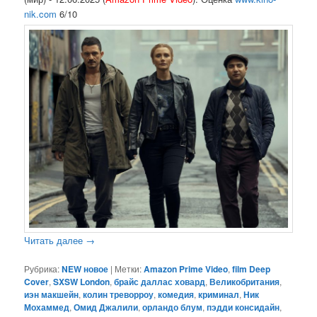
nik.com
6/10
Читать далее
→
Рубрика:
NEW новое
|
Метки:
Amazon Prime Video
,
film Deep
Cover
,
SXSW London
,
брайс даллас ховард
,
Великобритания
,
иэн макшейн
,
колин треворроу
,
комедия
,
криминал
,
Ник
Мохаммед
,
Омид Джалили
,
орландо блум
,
пэдди консидайн
,