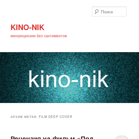
Поиск
KINO-NIK
кинорецензии без сантиментов
Главное
Перейти
Перейти
меню
АРХИВ МЕТКИ:
FILM DEEP COVER
к
к
основному
дополнительному
Рецензия на фильм «Под