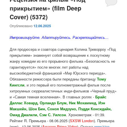
прикрытием» (film Deep
содержимому
содержимому
Cover) (5372)
Опубликовано
12.06.2025
Импровизируйте. Адаптируйтесь. Раскрепощайтесь…
Для продюсера и соавтора сценария Колина Треворроу «Под
прикрытием» знаменует собой возвращение к лоскутному
жанру комедии из его прорывного фильма «Безопасность не
гарантируется» после многих лет работы над
высокобюджетной франшизой «Мир Юрского периода».
Обязанности режиссера были переданы британцу
Тому
Кингсли
, и это первый его полнометражный фильм после
хитроумных сюрреалистичных инди-фильмов «Черный пруд»
и «Самая темная вселенная». В главных ролях -
Брайс
Даллас Ховард, Орландо Блум, Ник Мохаммед, Иэн
Макшейн, Шон Бин, Соноя Мидзуно, Пэдди Консидайн,
Омид Джалили, Сэм С. Уилсон
. Хронометраж - 01:39.
Рейтинг R. Премьера - 08.06.2025 (
SXSW London
). Премьера
(мир) - 12.06.2025 (
Amazon Prime Video
). Оценка
www.kino-