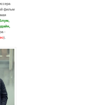
иссера
ный фильм
амая
Блум,
идайн,
ра -
eo
).