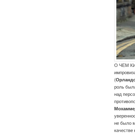
О ЧЕМ КИ
импровиз
(
Орланд
роль был
над персо
противопо
Мохамме
увереннос
не было м
качестве 