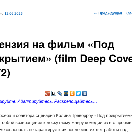
и
Навигация
←
Предыдущая
Сл
ано
12.06.2025
по
записям
ому
ензия на фильм «Под
жимому
крытием» (film Deep Cove
72)
ируйте. Адаптируйтесь. Раскрепощайтесь…
юсера и соавтора сценария Колина Треворроу «Под прикрытием
 собой возвращение к лоскутному жанру комедии из его прорыв
езопасность не гарантируется» после многих лет работы над