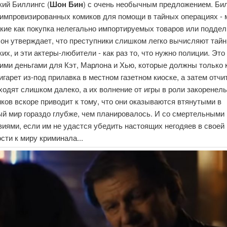
ий Биллингс (
Шон Бин
) с очень необычным предложением. Би
 импровизированных комиков для помощи в тайных операциях - 
акие как покупка нелегально импортируемых товаров или подде
 он утверждает, что преступники слишком легко вычисляют тай
их, и эти актеры-любители - как раз то, что нужно полиции. Эт
ими деньгами для Кэт, Марлона и Хью, которые должны только 
игарет из-под прилавка в местном газетном киоске, а затем отчи
ходят слишком далеко, а их волнение от игры в роли закоренел
ков вскоре приводит к тому, что они оказываются втянутыми в
ый мир гораздо глубже, чем планировалось. И со смертельными
иями, если им не удастся убедить настоящих негодяев в своей
ости к миру криминала...