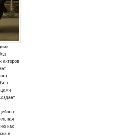
ии» -
Под
х актеров
ает
ного
(Бен
ицами
создает
дийного
сильная
цию как
ажа в