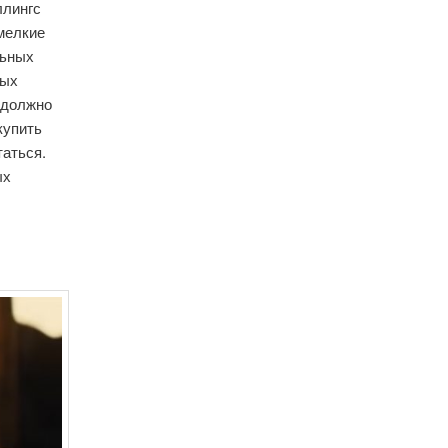
ллингс
мелкие
льных
ных
о должно
купить
таться.
ых