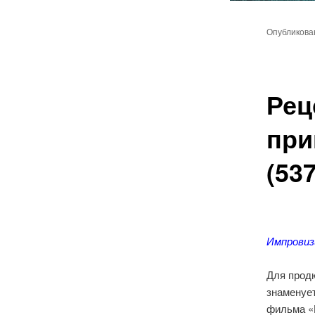
Главное
Перейт
меню
Опубликов
к
основн
Рец
содер
при
(53
Импровиз
Для прод
знаменует
фильма «Б