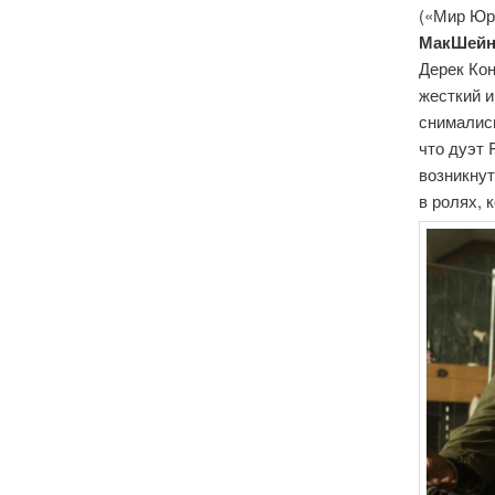
(«Мир Юр
МакШей
Дерек Кон
жесткий и
снималис
что дуэт 
возникну
в ролях,