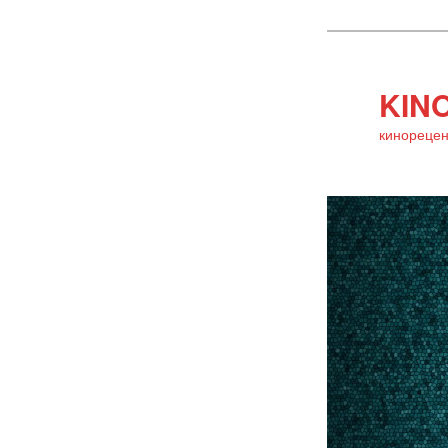
KINO
кинорецен