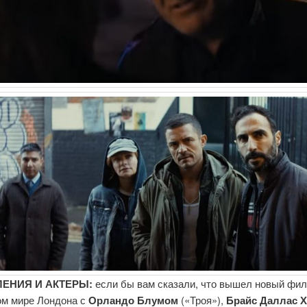
ЕНИЯ И АКТЕРЫ:
если бы вам сказали, что вышел новый фил
ом мире Лондона с
Орландо Блумом
(«Троя»),
Брайс Даллас 