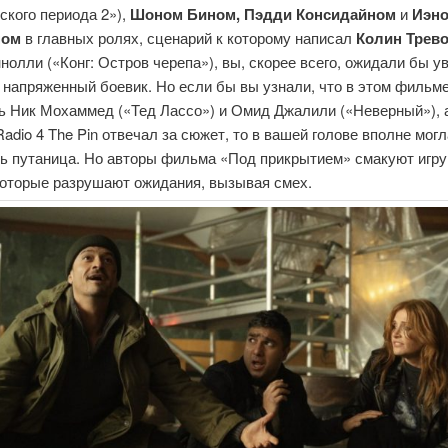
ского периода 2»),
Шоном Бином, Пэдди Консидайном
и
Иэн
ном
в главных ролях, сценарий к которому написал
Колин Трев
нолли («Конг: Остров черепа»), вы, скорее всего, ожидали бы у
 напряженный боевик. Но если бы вы узнали, что в этом фильм
ь Ник Мохаммед («Тед Лассо») и Омид Джалили («Неверный»), 
Radio 4 The Pin отвечал за сюжет, то в вашей голове вполне мог
ть путаница. Но авторы фильма «Под прикрытием» смакуют игру
 которые разрушают ожидания, вызывая смех.