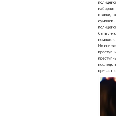
полицейск
набирает
ставки, т
сумочек -
полицейск
быть легк
немного с
Но они за
преступни
преступн
последств
причастн