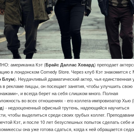
НО: американка Кэт (
Брайс Даллас Ховард
) преподает актер
ацию в лондонском Comedy Store. Через клуб Кэт знакомится с
о Блум
). Неудачливый драматический актер, чья единственная
а в рекламе пиццы, он посещает занятия, чтобы улучшить свою
нажами», и всегда берет на себя слишком много. Полная
ложность во всех отношениях - его коллега-импровизатор Хью (
д
) - недооцененный офисный трутень, надеющийся научиться
ти, чтобы выделиться среди своих грубых коллег. Преподавани
ечтой Кэт, и после 10 лет безуспешных попыток сделать себе 
комикессы она уже готова сдаться, когда к ней обращается седо