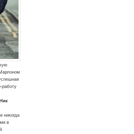
скую
 Марлоном
 успешная
 «работу
Ник
е никогда
имя в
й