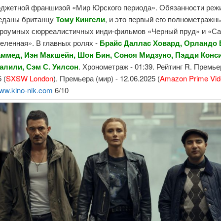
джетной франшизой «Мир Юрского периода». Обязанности реж
еданы британцу
Тому Кингсли
, и это первый его полнометраж
троумных сюрреалистичных инди-фильмов «Черный пруд» и «С
еленная». В главных ролях -
Брайс Даллас Ховард, Орландо 
ммед, Иэн Макшейн, Шон Бин, Соноя Мидзуно, Пэдди Конс
лили, Сэм С. Уилсон
. Хронометраж - 01:39. Рейтинг R. Премье
 (
SXSW London
). Премьера (мир) - 12.06.2025 (
Amazon Prime Vid
ww.kino-nik.com
6/10