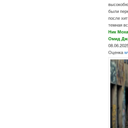
высокобю
были пер
после хи
темная вс
Ник Моха
Омид Джа
08.06.2025
Оценка
w