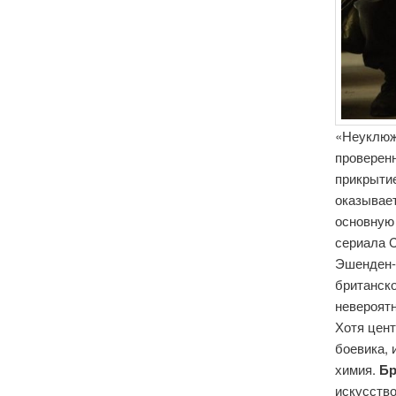
«Неуклюж
проверен
прикрытие
оказывае
основную 
сериала C
Эшенден-
британск
невероятн
Хотя цен
боевика, 
химия.
Бр
искусств