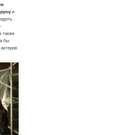
ом
орроу
и
видеть
е
а также
ла бы
 актеров