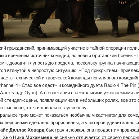
ий гражданский, принимающий участие в тайной операции полиц
ный временем источник комедии, но новый британский боевик «
м». доводит глупость до предела, поскольку группа начинающи
тся втянутой в непростую ситуацию. «Под прикрытием» привлек
часть технической и творческой команды популярного комедий
hannel 4 «Стас все сдаст» и комедийного дуэта Radio 4 The Pin 
Александр Оуэн). А в сочетании с несколькими узнаваемыми л
ой стендап-сцены, появляющимися в небольших ролях, все это 
о смешное, хотя и довольно глупое шоу.
тральное трио может показаться необычным кастингом для коме
их персонажи идеально прорисованы, а у актеров удивительно 
айс Даллас Ховард
быстрая и ловкая, она продает импровиза
о. Хью
Ника Мохаммеда
не сильно отличается от своего персон