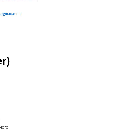
едующая
→
r)
»
ного