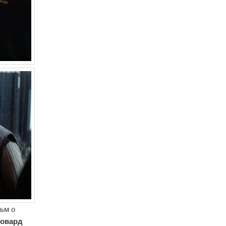
ьм о
Ховард