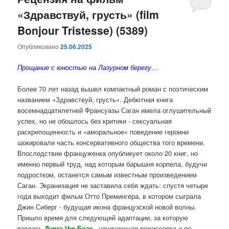
«Здравствуй, грусть» (film
содержимому
содержимому
Bonjour Tristesse) (5389)
Опубликовано
25.06.2025
Прощание с юностью на Лазурном берегу…
Более 70 лет назад вышел компактный роман с поэтическим
названием «Здравствуй, грусть». Дебютная книга
восемнадцатилетней Франсуазы Саган имела оглушительный
успех, но не обошлось без критики - сексуальная
раскрепощенность и «аморальное» поведение героини
шокировали часть консервативного общества того времени.
Впоследствии француженка опубликует около 20 книг, но
именно первый труд, над которым барышня корпела, будучи
подростком, останется самым известным произведением
Саган. Экранизация не заставила себя ждать: спустя четыре
года выходит фильм Отто Премингера, в котором сыграла
Джин Сиберг - будущая икона французской новой волны.
Пришло время для следующей адаптации, за которую
взялась
Дурга Чю-Бозе
- начинающая режиссерка и по