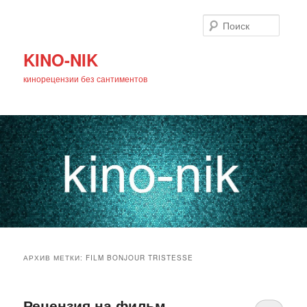
Поиск
KINO-NIK
кинорецензии без сантиментов
Главное
Перейти
Перейти
меню
АРХИВ МЕТКИ:
FILM BONJOUR TRISTESSE
к
к
основному
дополнительному
Рецензия на фильм