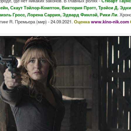
ороде, где нет никаких законов. В главных ролях -
Стюарт Таунс
ейн, Скаут Тэйлор-Комптон, Виктория Прэтт, Трэйси Д. Эдк
ниэль Гросс, Лорена Саррия, Эдвард Финлэй, Рики Ли
. Хрон
йтинг R. Премьера (мир) - 24.09.2021.
Оценка
www.kino-nik.com