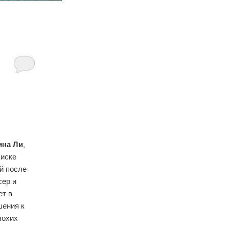
ина Ли
,
писке
ей после
сер и
ет в
шения к
лохих