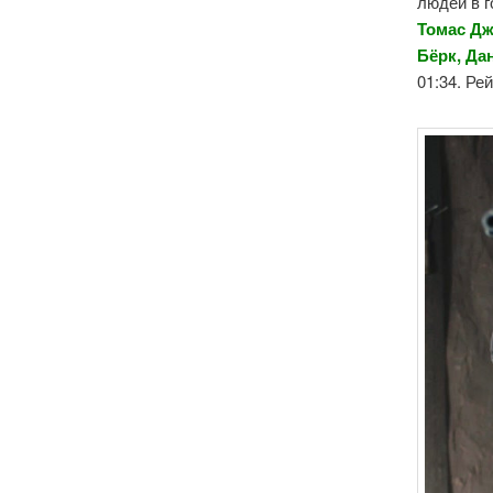
людей в г
Томас Дж
Бёрк, Да
01:34. Ре