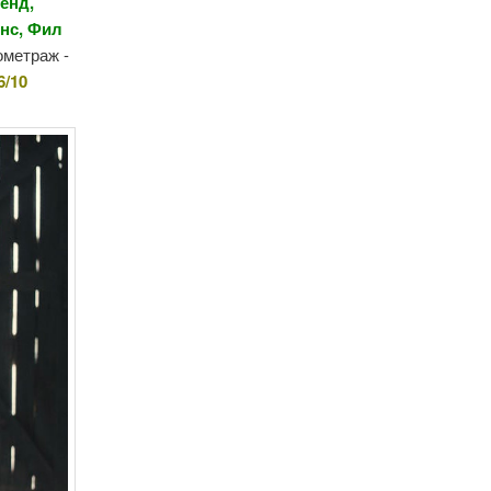
енд,
инс, Фил
ометраж -
6/10