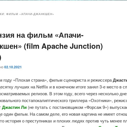
и
и
КИ:
ФИЛЬМ «АПАЧИ-ДЖАНКШЕН»
нзия на фильм «Апачи-
ому
ительному
шен» (film Apache Junction)
жимому
жимому
)
ано
02.10.2021
м году «Плохая страна», фильм сценариста и режиссера
Джаст
есятку лучших на Netflix и в конечном итоге занял 3-е место в с
сматриваемых релизов. В этом году, всего через несколько дн
ровального постапокалиптического триллера «Охотники», режис
т
Джастин Ли
(не путать с постановщиком «Форсаж 9») выпуска
е один фильм. На самом деле, его новая картина не имеет отно
то история о преступниках и плохих людях против чуть менее п