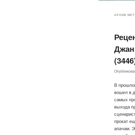
Главное
Перейт
Перейт
меню
АРХИВ МЕТ
к
к
Реце
основн
дополн
Джанк
содер
содер
(3446
Опубликов
В прошло
вошел в д
самых про
выхода п
сценарис
прокат ещ
апачам. Э