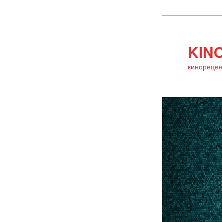
KINO
кинорецен