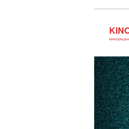
KINO
кинорецен