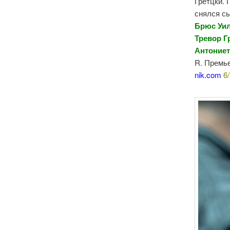
Гретцки. 
снялся сы
Брюс Уил
Тревор Г
Антониет
R. Премье
nik.com
6/