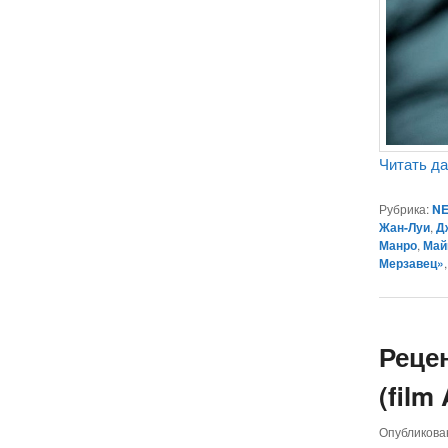
Читать д
Рубрика:
NE
Жан-Луи
,
Д
Манро
,
Май
Мерзавец»
Реце
(film
Опубликов