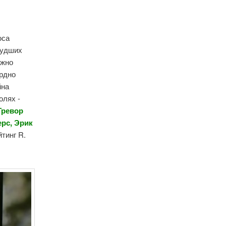
юса
худших
ужно
ордно
йна
олях -
Тревор
ерс, Эрик
йтинг R.