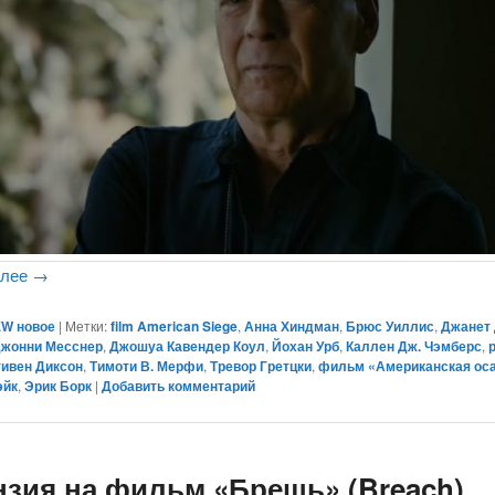
алее
→
W новое
|
Метки:
film American Siege
,
Анна Хиндман
,
Брюс Уиллис
,
Джанет
жонни Месснер
,
Джошуа Кавендер Коул
,
Йохан Урб
,
Каллен Дж. Чэмберс
,
тивен Диксон
,
Тимоти В. Мерфи
,
Тревор Гретцки
,
фильм «Американская ос
эйк
,
Эрик Борк
|
Добавить комментарий
нзия на фильм «Брешь» (Breach)