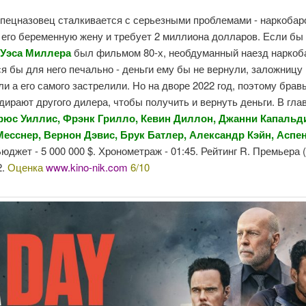
пецназовец сталкивается с серьезными проблемами - наркобар
 его беременную жену и требует 2 миллиона долларов. Если бы
»
Уэса Миллера
был фильмом 80-х, необдуманный наезд наркоб
я бы для него печально - деньги ему бы не вернули, заложницу
и а его самого застрелили. Но на дворе 2022 год, поэтому брав
дирают другого дилера, чтобы получить и вернуть деньги. В гла
рюс Уиллис, Фрэнк Грилло, Кевин Диллон, Джанни Капальди
есснер, Вернон Дэвис, Брук Батлер, Александр Кэйн, Аспе
Бюджет - 5 000 000 $. Хронометраж - 01:45. Рейтинг R. Премьера (
2.
Оценка
www.kino-nik.com
6/10