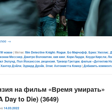
алее
→
W новое
|
Метки:
film Detective Knight: Rogue
,
Бо Мирчофф
,
Брюс Уиллис
,
жонни Месснер
,
Дмитро Волокитин
,
кия кинг
,
Кори Лардж
,
Коуди Кирсли
,
Ло
кл Эклунд
,
Пол Йоханссон
,
рецензия
,
Тревор Гретцки
,
фильм «Детектив На
,
Хантер Дэйли
,
Эдвард Дрэйк
,
Элис Антониетта Комер
|
Добавить коммент
нзия на фильм «Время умирать»
 A Day to Die) (3649)
ано
14.03.2022