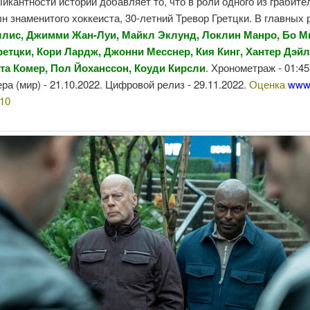
Пикантности истории добавляет то, что в роли одного из грабите
н знаменитого хоккеиста, 30-летний Тревор Гретцки. В главных 
лис, Джимми Жан-Луи, Майкл Эклунд, Локлин Манро, Бо 
ретцки, Кори Лардж, Джонни Месснер, Кия Кинг, Хантер Дэйл
та Комер, Пол Йоханссон, Коуди Кирсли
. Хронометраж - 01:45
ра (мир) - 21.10.2022. Цифровой релиз - 29.11.2022.
Оценка
www.
10