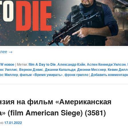
алее
→
W новое
|
Метки:
film A Day to Die
,
Александр Кэйн
,
Аспен Кеннеди Уилсон
,
юс Уиллис
,
Вернон Дэвис
,
Джанни Капальди
,
Джонни Месснер
,
Кевин Дилл
эс Миллер
,
фильм «Время умирать»
,
фрэнк грилло
|
Добавить комментар
нзия на фильм «Американская
» (film American Siege) (3581)
ано
17.01.2022