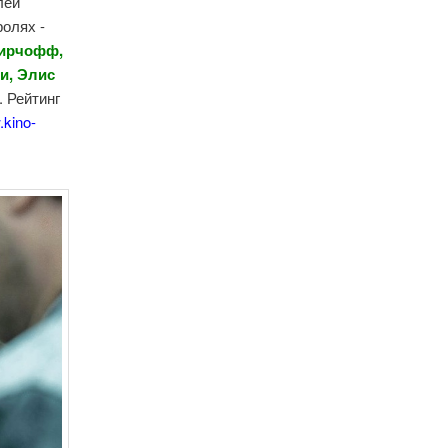
лей
ролях -
Мирчофф,
и, Элис
. Рейтинг
kino-