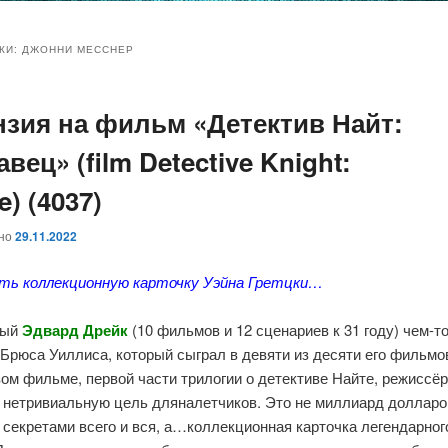
и
и
КИ:
ДЖОННИ МЕССНЕР
нзия на фильм «Детектив Найт:
ому
ительному
вец» (film Detective Knight:
жимому
жимому
) (4037)
ано
29.11.2022
сть коллекционную карточку Уэйна Гретцки…
тый
Эдвард Дрейк
(10 фильмов и 12 сценариев к 31 году) чем-т
Брюса Уиллиса, который сыграл в девяти из десяти его фильмо
ом фильме, первой части трилогии о детективе Найте, режиссё
 нетривиальную цель дляналетчиков. Это не миллиард долларо
секретами всего и вся, а…коллекционная карточка легендарног