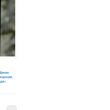
 Джонс
рецензия
,
ада»
,