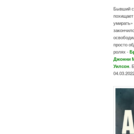
Бывший с
похищает
умирать
закончилс
освободил
просто об
ролях -
Б
Джонни М
Уилсон
. 
04.03.202