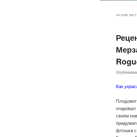
Главное
Перейт
Перейт
меню
АРХИВ МЕТ
к
к
Реце
основн
дополн
Мерза
содер
содер
Rogue
Опубликов
Как укра
Плодови
очаровал 
своём нов
придумал
флэшка с 