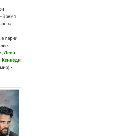
он
 «Время
арона
ые парни
вных
, Леон,
н Кеннеди
мир) -