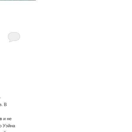
о
в. В
р
в и не
о Уэйна