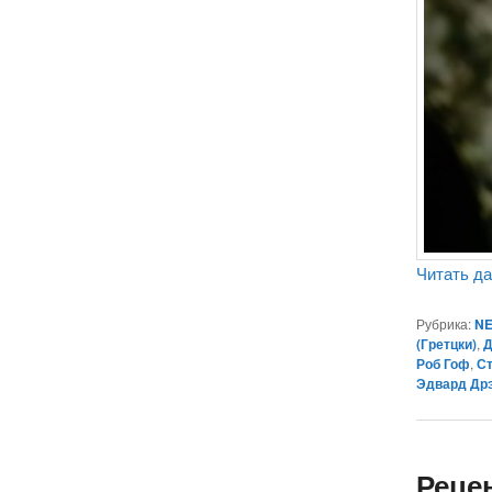
Читать д
Рубрика:
NE
(Гретцки)
,
Д
Роб Гоф
,
С
Эдвард Др
Реце