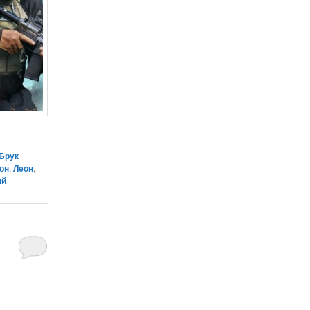
Брук
он
,
Леон
,
ий