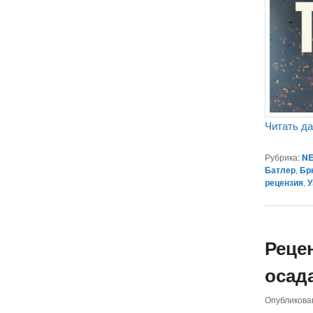
Читать д
Рубрика:
NE
Батлер
,
Бр
рецензия
,
У
Реце
осада
Опубликов