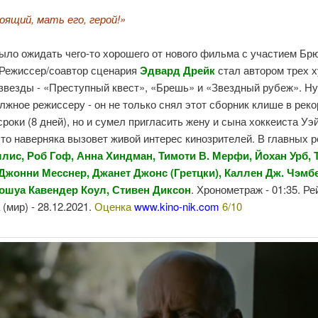
оящий, мать его, герой!»
ыло ожидать чего-то хорошего от нового фильма с участием Бр
 Режиссер/соавтор сценария
Эдвард Дрейк
стал автором трех 
звезды - «Преступный квест», «Брешь» и «Звездный рубеж». Н
лжное режиссеру - он не только снял этот сборник клише в рек
сроки (8 дней), но и сумел пригласить жену и сына хоккеиста Уэ
что наверняка вызовет живой интерес кинозрителей. В главных р
лис, Роб Гоф, Анна Хиндман,
Тимоти В. Мерфи, Йохан Урб, 
 Джонни Месснер, Джанет Джонс (Гретцки), Каллен Дж. Чэмб
ошуа Кавендер Коул, Стивен Диксон
. Хронометраж - 01:35. Ре
(мир) - 28.12.2021.
Оценка
www.kino-nik.com
6/10