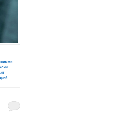
Джимми
клин
йт:
арий