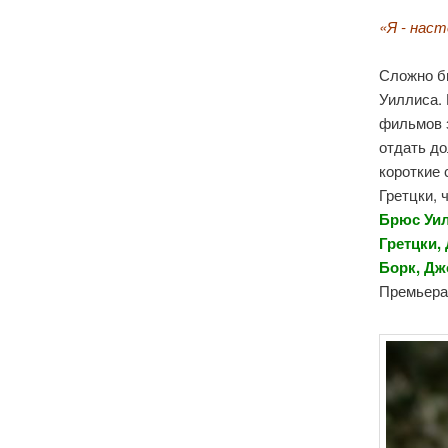
«Я - наст
Сложно б
Уиллиса.
фильмов 
отдать до
короткие 
Гретцки, 
Брюс Уил
Гретцки,
Борк, Дж
Премьера 