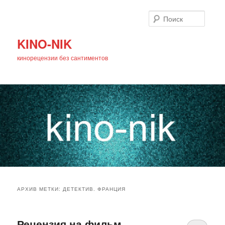
Поиск
KINO-NIK
кинорецензии без сантиментов
Главное
Перейти
Перейти
меню
АРХИВ МЕТКИ:
ДЕТЕКТИВ. ФРАНЦИЯ
к
к
основному
дополнительному
Рецензия на фильм