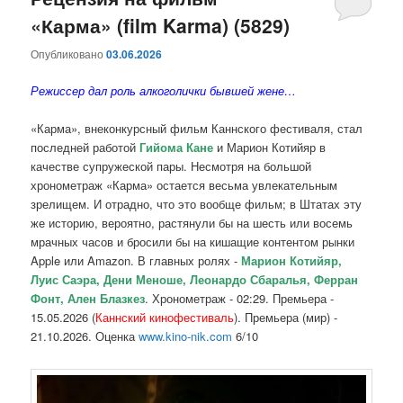
«Карма» (film Karma) (5829)
содержимому
содержимому
Опубликовано
03.06.2026
Режиссер дал роль алкоголички бывшей жене…
«Карма», внеконкурсный фильм Каннского фестиваля, стал
последней работой
Гийома Кане
и Марион Котийяр в
качестве супружеской пары. Несмотря на большой
хронометраж «Карма» остается весьма увлекательным
зрелищем. И отрадно, что это вообще фильм; в Штатах эту
же историю, вероятно, растянули бы на шесть или восемь
мрачных часов и бросили бы на кишащие контентом рынки
Apple или Amazon. В главных ролях -
Марион Котийяр,
Луис Саэра, Дени Меноше, Леонардо Сбаралья, Ферран
Фонт, Ален Блазкез
. Хронометраж - 02:29. Премьера -
15.05.2026 (
Каннский кинофестиваль
). Премьера (мир) -
21.10.2026. Оценка
www.kino-nik.com
6/10