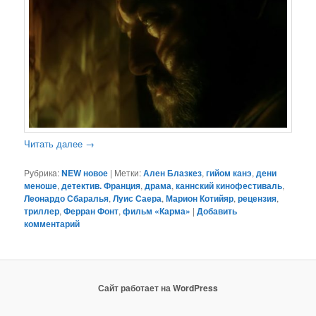
Читать далее
→
Рубрика:
NEW новое
|
Метки:
Ален Блазкез
,
гийом канэ
,
дени
меноше
,
детектив. Франция
,
драма
,
каннский кинофестиваль
,
Леонардо Сбаралья
,
Луис Саера
,
Марион Котийяр
,
рецензия
,
триллер
,
Ферран Фонт
,
фильм «Карма»
|
Добавить
комментарий
Сайт работает на WordPress