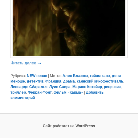
Читать далее
→
Рубрика:
NEW новое
|
Метки:
Ален Блазкез
,
гийом канэ
,
дени
меноше
,
детектив. Франция
,
драма
,
каннский кинофестиваль
,
Леонардо Сбаралья
,
Луис Саера
,
Марион Котийяр
,
рецензия
,
триллер
,
Ферран Фонт
,
фильм «Карма»
|
Добавить
комментарий
Сайт работает на WordPress