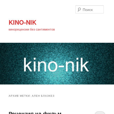
Поиск
KINO-NIK
кинорецензии без сантиментов
Главное
Перейти
Перейти
меню
АРХИВ МЕТКИ:
АЛЕН БЛАЗКЕЗ
к
к
основному
дополнительному
Рецензия на фильм