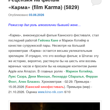
«Карма» (film Karma) (5829)
содержимому
содержимому
Опубликовано
03.06.2026
Режиссер дал роль алкоголички бывшей жене…
«Карма», внеконкурсный фильм Каннского фестиваля, стал
последней работой
Гийома Кане
и Марион Котийяр в
качестве супружеской пары. Несмотря на большой
хронометраж «Карма» остается весьма увлекательным
зрелищем. И отрадно, что это вообще фильм; в Штатах эту
же историю, вероятно, растянули бы на шесть или восемь
мрачных часов и бросили бы на кишащие контентом рынки
Apple или Amazon. В главных ролях -
Марион Котийяр,
Луис Саэра, Дени Меноше, Леонардо Сбаралья, Ферран
Фонт, Ален Блазкез
. Хронометраж - 02:29. Премьера -
15.05.2026 (
Каннский кинофестиваль
). Премьера (мир) -
21.10.2026. Оценка
www.kino-nik.com
6/10