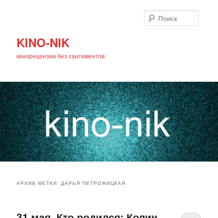
Поиск
KINO-NIK
кинорецензии без сантиментов
Главное
Перейти
Перейти
меню
АРХИВ МЕТКИ:
ДАРЬЯ ПЕТРОЖИЦКАЯ
к
к
основному
дополнительному
31 мая. Кто родился: Колин