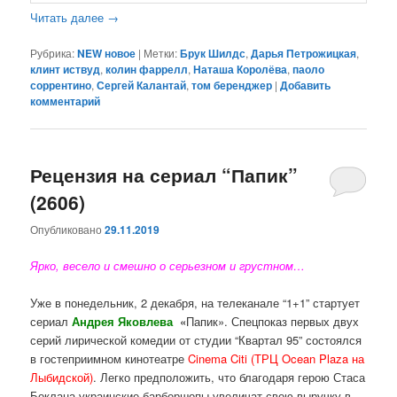
Читать далее
→
Рубрика:
NEW новое
|
Метки:
Брук Шилдс
,
Дарья Петрожицкая
,
клинт иствуд
,
колин фаррелл
,
Наташа Королёва
,
паоло
соррентино
,
Сергей Калантай
,
том беренджер
|
Добавить
комментарий
Рецензия на сериал “Папик”
(2606)
Опубликовано
29.11.2019
Ярко, весело и смешно о серьезном и грустном…
Уже в понедельник, 2 декабря, на телеканале “1+1” стартует
сериал
Андрея Яковлева
«
Папик». Спецпоказ первых двух
серий лирической комедии от студии “Квартал 95” состоялся
в гостеприимном кинотеатре
Cinema Citi (ТРЦ Ocean Plaza на
Лыбидской)
. Легко предположить, что благодаря герою Стаса
Боклана украинские барбершопы увеличат свою выручку в