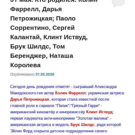
Фаррелл, Дарья
содержимому
содержимому
Петрожицкая; Паоло
Соррентино, Сергей
Калантай, Клинт Иствуд,
Брук Шилдс, Том
Беренджер, Наташа
Королева
Опубликовано
31.05.2026
Сегодня день рождения отметят - сыгравший Александра
Македонского-гея актер
Колин Фаррелл
; украинская актриса
Дарья Петрожицкая
, которая стала известной после
главной роли в сериале "Папик";"Грязный Гарри" -
американский киноактёр и кинорежиссёр
Клинт Иствуд
;
первая лауреатка анти-кинопремии "Золотая малина" -
американская актриса и модель
Брук Шилдс
, ради которой
Эйлин Форд открыла детское подразделение своего