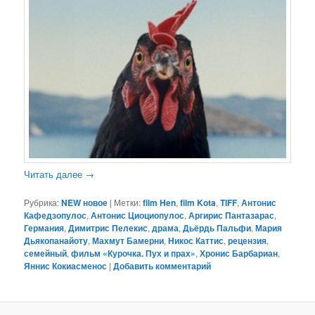
Читать далее
→
Рубрика:
NEW новое
|
Метки:
film Hen
,
film Kota
,
TIFF
,
Антонис
Кафедзопулос
,
Антонис Циоциопулос
,
Аргирис Пантазарас
,
Германия
,
Димитрис Пелекис
,
драма
,
Дьёрдь Пальфи
,
Мария
Дьякопанайоту
,
Махмут Бамерни
,
Никос Каттис
,
рецензия
,
семейный
,
фильм «Курочка. Пух и прах»
,
Хронис Барбариан
,
Яннис Кокиасменос
|
Добавить комментарий