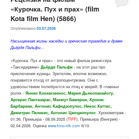
«Курочка. Пух и прах» (film
содержимому
содержимому
Kota film Hen) (5866)
Опубликовано
03.07.2026
Насыщенная жизнь наседки и греческая трагедия в драме
Дьёрдя Пальфи…
«Курочка. Пух и прах» - это новый фильм режиссёра
«Таксидермии»
Дьёрдя
Пальфи
- на этот раз про
приключения курицы. Зрителям, вполне возможно,
понравится отход от антропоцентризма. Они с
удовольствием полюбуются на птиц и зверей. В главных
ролях -
Яннис Кокиасменос, Мария Дьякопанайоту,
Аргирис Пантазарас, Махмут Бамерни, Хронис
Барбариан, Антонис Кафедзопулос, Никос Каттис,
Димитрис Пелекис, Антонис Циоциопулос
. Хронометраж -
01:36. Премьера - 08.09.2025 (
TIFF
). Премьера (Венгрия) -
02.04.2026. Оценка
www.kino-nik.com
6/10