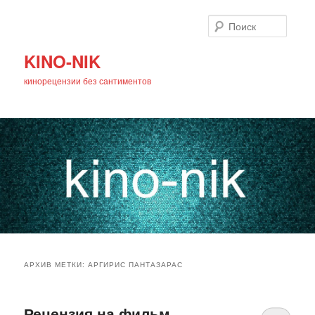
Поиск
KINO-NIK
кинорецензии без сантиментов
Главное
Перейти
Перейти
меню
АРХИВ МЕТКИ:
АРГИРИС ПАНТАЗАРАС
к
к
основному
дополнительному
Рецензия на фильм