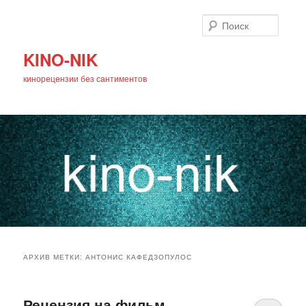
Поиск
KINO-NIK
кинорецензии без сантиментов
Главное
Перейти
Перейти
меню
АРХИВ МЕТКИ:
АНТОНИС КАФЕДЗОПУЛОС
к
к
основному
дополнительному
Рецензия на фильм