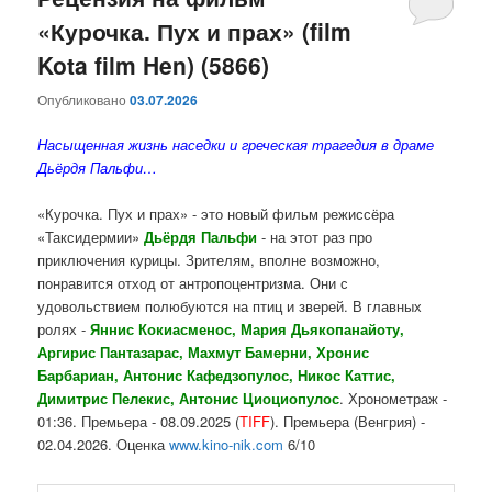
«Курочка. Пух и прах» (film
содержимому
содержимому
Kota film Hen) (5866)
Опубликовано
03.07.2026
Насыщенная жизнь наседки и греческая трагедия в драме
Дьёрдя Пальфи…
«Курочка. Пух и прах» - это новый фильм режиссёра
«Таксидермии»
Дьёрдя
Пальфи
- на этот раз про
приключения курицы. Зрителям, вполне возможно,
понравится отход от антропоцентризма. Они с
удовольствием полюбуются на птиц и зверей. В главных
ролях -
Яннис Кокиасменос, Мария Дьякопанайоту,
Аргирис Пантазарас, Махмут Бамерни, Хронис
Барбариан, Антонис Кафедзопулос, Никос Каттис,
Димитрис Пелекис, Антонис Циоциопулос
. Хронометраж -
01:36. Премьера - 08.09.2025 (
TIFF
). Премьера (Венгрия) -
02.04.2026. Оценка
www.kino-nik.com
6/10