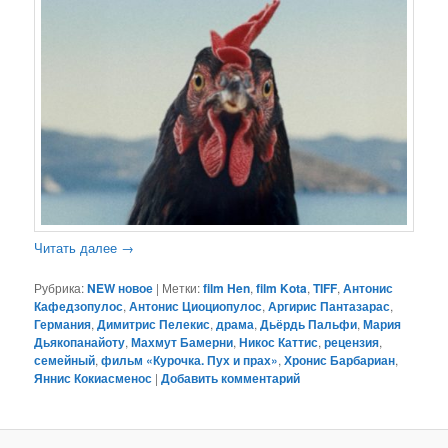
Читать далее
→
Рубрика:
NEW новое
|
Метки:
film Hen
,
film Kota
,
TIFF
,
Антонис
Кафедзопулос
,
Антонис Циоциопулос
,
Аргирис Пантазарас
,
Германия
,
Димитрис Пелекис
,
драма
,
Дьёрдь Пальфи
,
Мария
Дьякопанайоту
,
Махмут Бамерни
,
Никос Каттис
,
рецензия
,
семейный
,
фильм «Курочка. Пух и прах»
,
Хронис Барбариан
,
Яннис Кокиасменос
|
Добавить комментарий